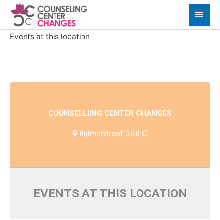
Ga
Hoof
naar
de
Events at this location
inhoud
COUNSELLIING CENTER CHANGES
Bijlmerdreef 366 C
EVENTS AT THIS LOCATION