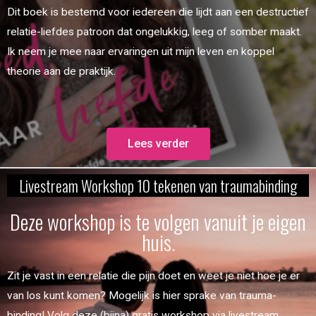
Dit boek is bestemd voor iedereen die lijdt aan een destructief
relatie-liefdes patroon dat ongelukkig, leeg of somber maakt.
Ik neem je mee naar ervaringen uit mijn leven en koppel
theorie aan de praktijk.
Lees verder
Livestream Workshop 10 tekenen van traumabinding
Deze workshop is te volgen vanuit je eigen
huis.
Zit je vast in een relatie die pijn doet en weet je niet hoe je er
van los kunt komen? Mogelijk is hier sprake van trauma-
binding! Volg deze (bijna) gratis workshop via livestream.