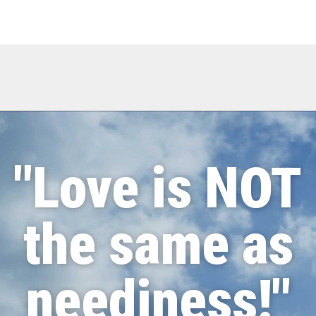
"Love is NOT
the same as
neediness!"