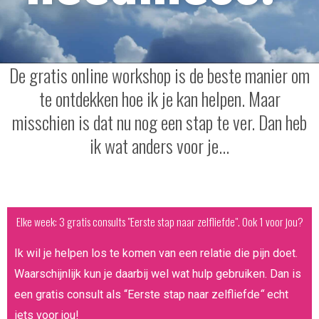
De gratis online workshop is de beste manier om
te ontdekken hoe ik je kan helpen. Maar
misschien is dat nu nog een stap te ver. Dan heb
ik wat anders voor je...
Elke week: 3 gratis consults "Eerste stap naar zelfliefde". Ook 1 voor jou?
Ik wil je helpen los te komen van een relatie die pijn doet.
Waarschijnlijk kun je daarbij wel wat hulp gebruiken. Dan is
een gratis consult als “Eerste stap naar zelfliefde
“
echt
iets voor jou!