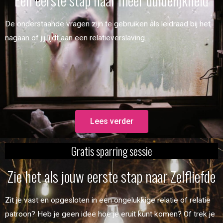
De onderstaande vragen zijn te gebruiken als leidraad bij het
nagaan of jij lijdt aan een relatieverslaving.
Lees verder
Gratis sparring sessie
Zie het als jouw eerste stap naar Zelfliefde
Zit je vast en opgesloten in een ongelukkige relatie of relatie
patroon? Heb je geen idee hoe je eruit kunt komen? Of trek je