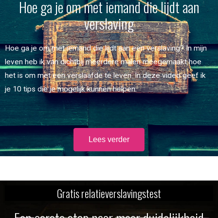
Hoe ga je om met iemand die lijdt aan
verslaving
Hoe ga je om met iemand die lijdt aan een verslaving? In mijn
leven heb ik van dichtbij meerdere malen meegemaakt hoe
het is om met een verslaafde te leven. In deze video geef ik
je 10 tips die je mogelijk kunnen helpen.
Lees verder
Gratis relatieverslavingstest
Een eerste stap naar meer duidelijkheid