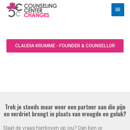
Ga
Hoof
naar
de
inhoud
CLAUDIA KRUMME - FOUNDER & COUNSELLOR
Neem afscheid van relatie(s) patronen die
ongelukkig maken.
Trek je steeds maar weer een partner aan die pijn
en verdriet brengt in plaats van vreugde en geluk?
Slaat de vraag hierboven op jou? Dan ben je