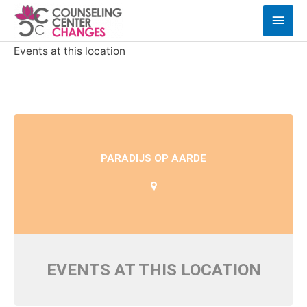
Ga
Hoof
naar
de
Events at this location
inhoud
PARADIJS OP AARDE
EVENTS AT THIS LOCATION