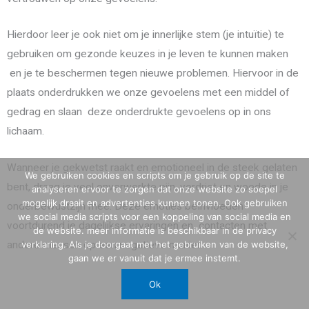
Hierdoor leer je ook niet om je innerlijke stem (je intuïtie) te
gebruiken om gezonde keuzes in je leven te kunnen maken
en je te beschermen tegen nieuwe problemen. Hiervoor in de
plaats onderdrukken we onze gevoelens met een middel of
gedrag en slaan deze onderdrukte gevoelens op in ons
lichaam.
Wanneer je gekwetst raakt en emotioneel in de steek gelaten
We gebruiken cookies en scripts om je gebruik op de site te
bent, draag je veel onverwerkte pijn, verdriet en woede in je
analyseren ervoor te zorgen dat onze website zo soepel
mogelijk draait en advertenties kunnen tonen. Ook gebruiken
onderbewustzijn mee. Deze emoties beïnvloeden
we social media scripts voor een koppeling van social media en
voortdurend je dagelijkse ervaringen en contacten met
de website. meer informatie is beschikbaar in de privacy
verklaring. Als je doorgaat met het gebruiken van de website,
andere mensen op een negatieve manier.
gaan we er vanuit dat je ermee instemt.
Ok