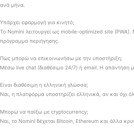
ανά μήνα.
Υπάρχει εφαρμογή για κινητό;
Το Nomini λειτουργεί ως mobile-optimized site (PWA)
πρόγραμμα περιήγησης.
Πώς μπορώ να επικοινωνήσω με την υποστήριξη;
Μέσω live chat (διαθέσιμο 24/7) ή email. Η απάντηση
Είναι διαθέσιμη η ελληνική γλώσσα;
Ναι, η πλατφόρμα υποστηρίζει ελληνικά, αν και όχι ό
Μπορώ να παίξω με cryptocurrency;
Ναι, το Nomini δέχεται Bitcoin, Ethereum και άλλα κ