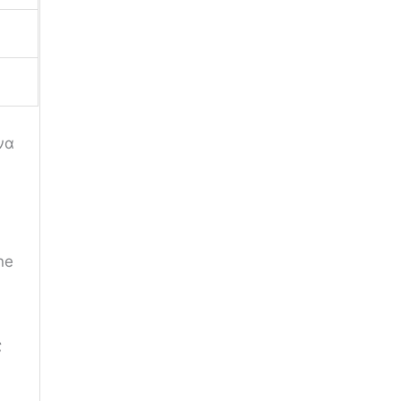
να
ne
ς