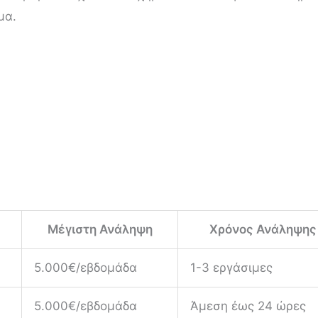
μα.
Μέγιστη Ανάληψη
Χρόνος Ανάληψης
5.000€/εβδομάδα
1-3 εργάσιμες
5.000€/εβδομάδα
Άμεση έως 24 ώρες