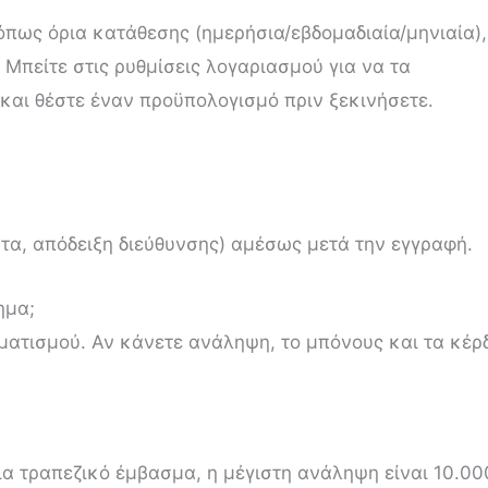
 όπως όρια κατάθεσης (ημερήσια/εβδομαδιαία/μηνιαία),
Μπείτε στις ρυθμίσεις λογαριασμού για να τα
 και θέστε έναν προϋπολογισμό πριν ξεκινήσετε.
τα, απόδειξη διεύθυνσης) αμέσως μετά την εγγραφή.
ημα;
ηματισμού. Αν κάνετε ανάληψη, το μπόνους και τα κέρ
 Για τραπεζικό έμβασμα, η μέγιστη ανάληψη είναι 10.0