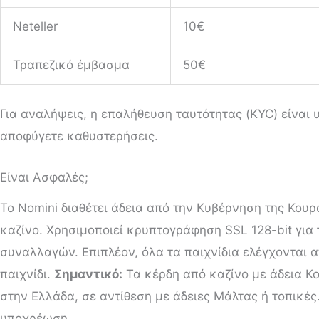
Neteller
10€
Τραπεζικό έμβασμα
50€
Για αναλήψεις, η επαλήθευση ταυτότητας (KYC) είναι
αποφύγετε καθυστερήσεις.
Είναι Ασφαλές;
Το Nomini διαθέτει άδεια από την Κυβέρνηση της Κουρα
καζίνο. Χρησιμοποιεί κρυπτογράφηση SSL 128-bit γι
συναλλαγών. Επιπλέον, όλα τα παιχνίδια ελέγχονται α
παιχνίδι.
Σημαντικό:
Τα κέρδη από καζίνο με άδεια Κ
στην Ελλάδα, σε αντίθεση με άδειες Μάλτας ή τοπικές
υποχρέωση.