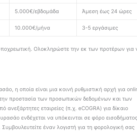
5.000€/εβδομάδα
Άμεση έως 24 ώρες
10.000€/μήνα
3-5 εργάσιμες
 υποχρεωτική. Ολοκληρώστε την εκ των προτέρων για 
σάο, η οποία είναι μια κοινή ρυθμιστική αρχή για onli
α την προστασία των προσωπικών δεδομένων και των
πό ανεξάρτητες εταιρείες (π.χ. eCOGRA) για δίκαιο
ουρασάο ενδέχεται να υπόκεινται σε φόρο εισοδήματο
. Συμβουλευτείτε έναν λογιστή για τη φορολογική σας