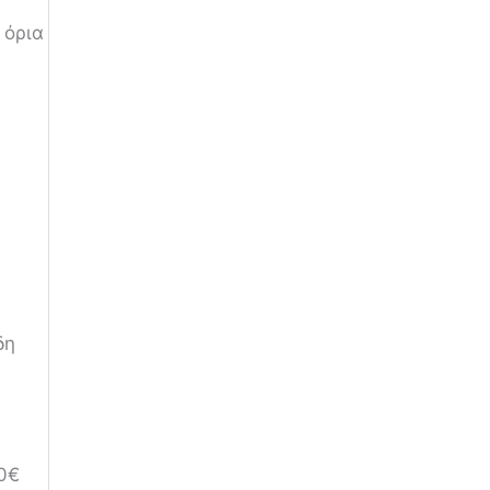
 όρια
δη
00€