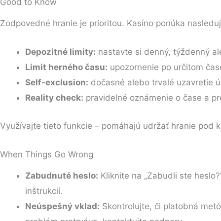
Good to Know
Zodpovedné hranie je prioritou. Kasíno ponúka nasleduj
Depozitné limity:
nastavte si denný, týždenný al
Limit herného času:
upozornenie po určitom čase
Self-exclusion:
dočasné alebo trvalé uzavretie ú
Reality check:
pravidelné oznámenie o čase a pr
Využívajte tieto funkcie – pomáhajú udržať hranie pod k
When Things Go Wrong
Zabudnuté heslo:
Kliknite na „Zabudli ste heslo
inštrukcií.
Neúspešný vklad:
Skontrolujte, či platobná metó