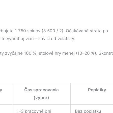
ebujete 1 750 spinov (3 500 / 2). Očakávaná strata po
 vyhrať aj viac – závisí od volatility.
y zvyčajne 100 %, stolové hry menej (10–20 %). Skontro
y
Čas spracovania
Poplatky
(výber)
1–3 pracovné dni
Bez poplatku