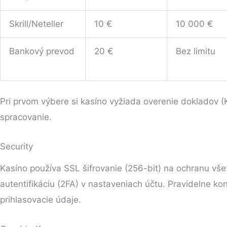
Skrill/Neteller
10 €
10 000 €
Bankový prevod
20 €
Bez limitu
Pri prvom výbere si kasíno vyžiada overenie dokladov (
spracovanie.
Security
Kasíno používa SSL šifrovanie (256-bit) na ochranu vš
autentifikáciu (2FA) v nastaveniach účtu. Pravidelne kont
prihlasovacie údaje.