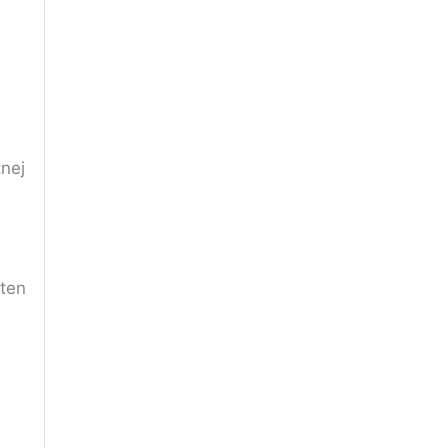
tnej
 ten