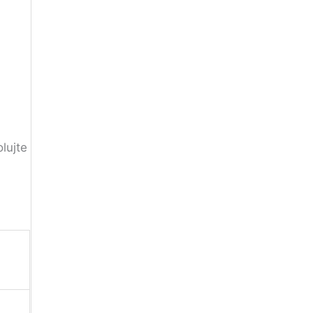
lujte