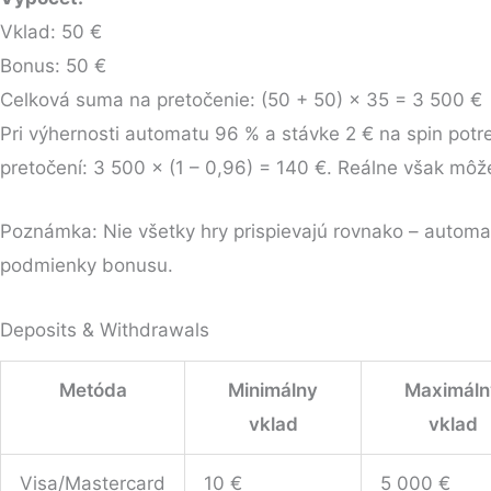
Vklad: 50 €
Bonus: 50 €
Celková suma na pretočenie: (50 + 50) × 35 = 3 500 €
Pri výhernosti automatu 96 % a stávke 2 € na spin potr
pretočení: 3 500 × (1 – 0,96) = 140 €. Reálne však môžete
Poznámka: Nie všetky hry prispievajú rovnako – automat
podmienky bonusu.
Deposits & Withdrawals
Metóda
Minimálny
Maximáln
vklad
vklad
Visa/Mastercard
10 €
5 000 €