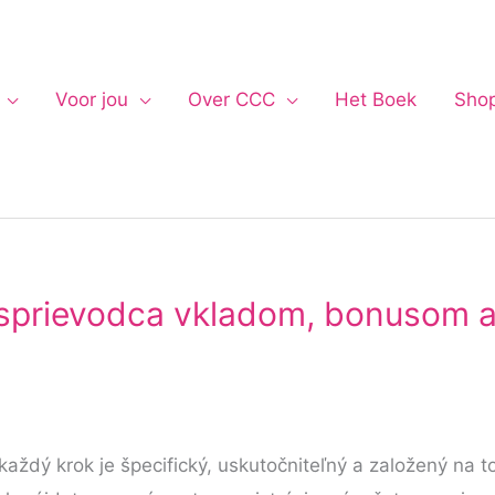
Voor jou
Over CCC
Het Boek
Sho
 sprievodca vkladom, bonusom 
každý krok je špecifický, uskutočniteľný a založený na t