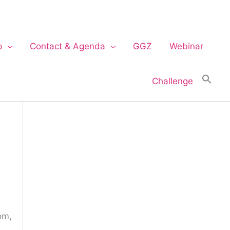
p
Contact & Agenda
GGZ
Webinar
Challenge
a
om,