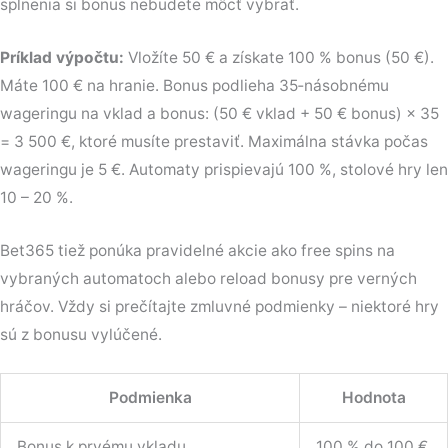
splnenia si bonus nebudete môcť vybrať.
Príklad výpočtu:
Vložíte 50 € a získate 100 % bonus (50 €).
Máte 100 € na hranie. Bonus podlieha 35‑násobnému
wageringu na vklad a bonus: (50 € vklad + 50 € bonus) × 35
= 3 500 €, ktoré musíte prestaviť. Maximálna stávka počas
wageringu je 5 €. Automaty prispievajú 100 %, stolové hry len
10 – 20 %.
Bet365 tiež ponúka pravidelné akcie ako free spins na
vybraných automatoch alebo reload bonusy pre verných
hráčov. Vždy si prečítajte zmluvné podmienky – niektoré hry
sú z bonusu vylúčené.
Podmienka
Hodnota
Bonus k prvému vkladu
100 % do 100 €