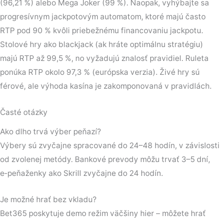
(96,21 %) alebo Mega Joker (99 %). Naopak, vyhýbajte sa
progresívnym jackpotovým automatom, ktoré majú často
RTP pod 90 % kvôli priebežnému financovaniu jackpotu.
Stolové hry ako blackjack (ak hráte optimálnu stratégiu)
majú RTP až 99,5 %, no vyžadujú znalosť pravidiel. Ruleta
ponúka RTP okolo 97,3 % (európska verzia). Živé hry sú
férové, ale výhoda kasína je zakomponovaná v pravidlách.
Časté otázky
Ako dlho trvá výber peňazí?
Výbery sú zvyčajne spracované do 24–48 hodín, v závislosti
od zvolenej metódy. Bankové prevody môžu trvať 3–5 dní,
e‑peňaženky ako Skrill zvyčajne do 24 hodín.
Je možné hrať bez vkladu?
Bet365 poskytuje demo režim väčšiny hier – môžete hrať