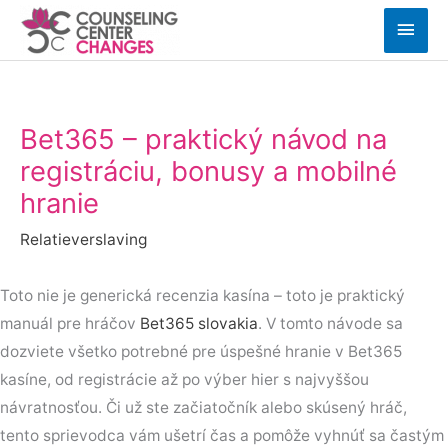
Ga
Hoof
naar
de
inhoud
Bet365 – praktický návod na
registráciu, bonusy a mobilné
hranie
Relatieverslaving
Toto nie je generická recenzia kasína – toto je praktický
manuál pre hráčov
Bet365 slovakia
. V tomto návode sa
dozviete všetko potrebné pre úspešné hranie v Bet365
kasíne, od registrácie až po výber hier s najvyššou
návratnosťou. Či už ste začiatočník alebo skúsený hráč,
tento sprievodca vám ušetrí čas a pomôže vyhnúť sa častým