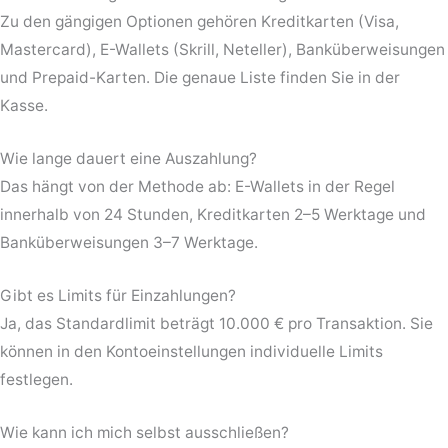
Zu den gängigen Optionen gehören Kreditkarten (Visa,
Mastercard), E-Wallets (Skrill, Neteller), Banküberweisungen
und Prepaid-Karten. Die genaue Liste finden Sie in der
Kasse.
Wie lange dauert eine Auszahlung?
Das hängt von der Methode ab: E-Wallets in der Regel
innerhalb von 24 Stunden, Kreditkarten 2–5 Werktage und
Banküberweisungen 3–7 Werktage.
Gibt es Limits für Einzahlungen?
Ja, das Standardlimit beträgt 10.000 € pro Transaktion. Sie
können in den Kontoeinstellungen individuelle Limits
festlegen.
Wie kann ich mich selbst ausschließen?