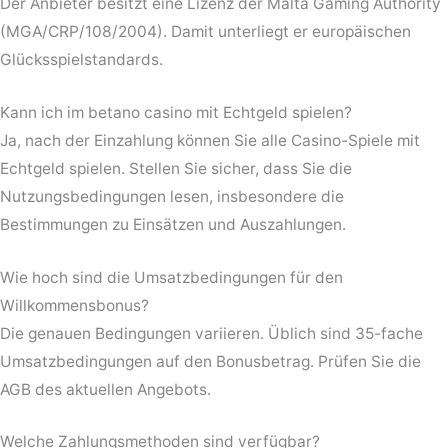
Der Anbieter besitzt eine Lizenz der Malta Gaming Authority
(MGA/CRP/108/2004). Damit unterliegt er europäischen
Glücksspielstandards.
Kann ich im betano casino mit Echtgeld spielen?
Ja, nach der Einzahlung können Sie alle Casino-Spiele mit
Echtgeld spielen. Stellen Sie sicher, dass Sie die
Nutzungsbedingungen lesen, insbesondere die
Bestimmungen zu Einsätzen und Auszahlungen.
Wie hoch sind die Umsatzbedingungen für den
Willkommensbonus?
Die genauen Bedingungen variieren. Üblich sind 35-fache
Umsatzbedingungen auf den Bonusbetrag. Prüfen Sie die
AGB des aktuellen Angebots.
Welche Zahlungsmethoden sind verfügbar?