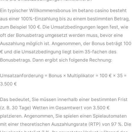
Ein typischer Willkommensbonus im betano casino besteht
aus einer 100%-Einzahlung bis zu einem bestimmten Betrag,
zum Beispiel 100 €. Die Umsatzbedingungen legen fest, wie
oft der Bonusbetrag umgesetzt werden muss, bevor eine
Auszahlung möglich ist. Angenommen, der Bonus beträgt 100
€ und die Umsatzbedingung liegt beim 35-fachen des
Bonusbetrags. Dann ergibt sich folgende Rechnung:
Umsatzanforderung = Bonus × Multiplikator = 100 € × 35 =
3.500 €
Das bedeutet, Sie müssen innerhalb einer bestimmten Frist
(z. B. 30 Tage) Wetten im Gesamtwert von 3.500 €
platzieren. Angenommen, Sie spielen einen Spielautomaten
mit einer theoretischen Auszahlungsrate (RTP) von 97 %. Die