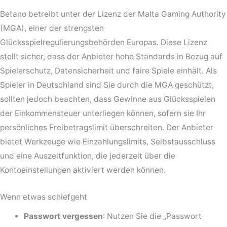
Betano betreibt unter der Lizenz der Malta Gaming Authority
(MGA), einer der strengsten
Glücksspielregulierungsbehörden Europas. Diese Lizenz
stellt sicher, dass der Anbieter hohe Standards in Bezug auf
Spielerschutz, Datensicherheit und faire Spiele einhält. Als
Spieler in Deutschland sind Sie durch die MGA geschützt,
sollten jedoch beachten, dass Gewinne aus Glücksspielen
der Einkommensteuer unterliegen können, sofern sie Ihr
persönliches Freibetragslimit überschreiten. Der Anbieter
bietet Werkzeuge wie Einzahlungslimits, Selbstausschluss
und eine Auszeitfunktion, die jederzeit über die
Kontoeinstellungen aktiviert werden können.
Wenn etwas schiefgeht
Passwort vergessen
: Nutzen Sie die „Passwort