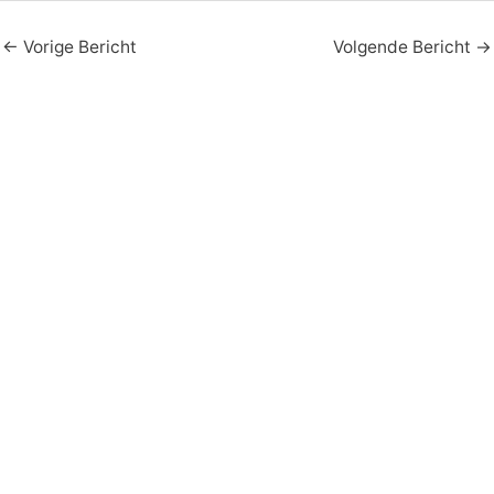
←
Vorige Bericht
Volgende Bericht
→