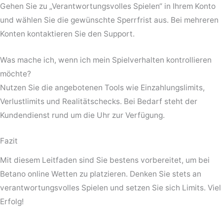
Gehen Sie zu „Verantwortungsvolles Spielen“ in Ihrem Konto
und wählen Sie die gewünschte Sperrfrist aus. Bei mehreren
Konten kontaktieren Sie den Support.
Was mache ich, wenn ich mein Spielverhalten kontrollieren
möchte?
Nutzen Sie die angebotenen Tools wie Einzahlungslimits,
Verlustlimits und Realitätschecks. Bei Bedarf steht der
Kundendienst rund um die Uhr zur Verfügung.
Fazit
Mit diesem Leitfaden sind Sie bestens vorbereitet, um bei
Betano online Wetten zu platzieren. Denken Sie stets an
verantwortungsvolles Spielen und setzen Sie sich Limits. Viel
Erfolg!