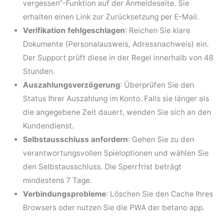
vergessen“-Funktion auf der Anmeldeseite. Sie
erhalten einen Link zur Zurücksetzung per E-Mail.
Verifikation fehlgeschlagen
: Reichen Sie klare
Dokumente (Personalausweis, Adressnachweis) ein.
Der Support prüft diese in der Regel innerhalb von 48
Stunden.
Auszahlungsverzögerung
: Überprüfen Sie den
Status Ihrer Auszahlung im Konto. Falls sie länger als
die angegebene Zeit dauert, wenden Sie sich an den
Kundendienst.
Selbstausschluss anfordern
: Gehen Sie zu den
verantwortungsvollen Spieloptionen und wählen Sie
den Selbstausschluss. Die Sperrfrist beträgt
mindestens 7 Tage.
Verbindungsprobleme
: Löschen Sie den Cache Ihres
Browsers oder nutzen Sie die PWA der betano app.