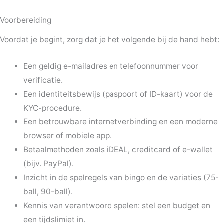
Voorbereiding
Voordat je begint, zorg dat je het volgende bij de hand hebt:
Een geldig e-mailadres en telefoonnummer voor
verificatie.
Een identiteitsbewijs (paspoort of ID-kaart) voor de
KYC-procedure.
Een betrouwbare internetverbinding en een moderne
browser of mobiele app.
Betaalmethoden zoals iDEAL, creditcard of e-wallet
(bijv. PayPal).
Inzicht in de spelregels van bingo en de variaties (75-
ball, 90-ball).
Kennis van verantwoord spelen: stel een budget en
een tijdslimiet in.