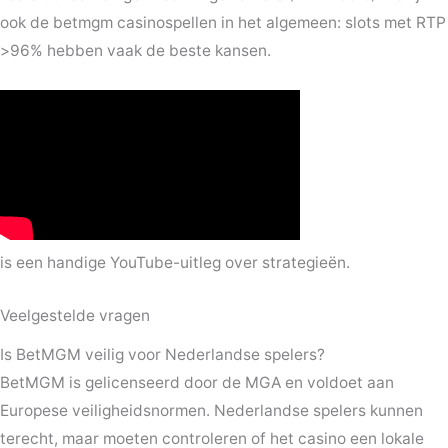
ook de betmgm casinospellen in het algemeen: slots met RTP
>96% hebben vaak de beste kansen.
is een handige YouTube-uitleg over strategieën.
Veelgestelde vragen
Is BetMGM veilig voor Nederlandse spelers?
BetMGM is gelicenseerd door de MGA en voldoet aan
Europese veiligheidsnormen. Nederlandse spelers kunnen
terecht, maar moeten controleren of het casino een lokale