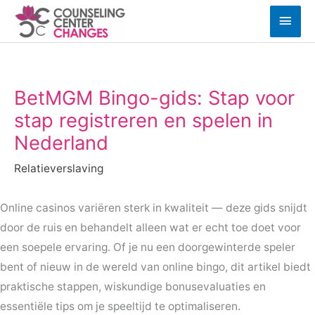
Ga
Hoof
naar
de
inhoud
BetMGM Bingo-gids: Stap voor
stap registreren en spelen in
Nederland
Relatieverslaving
Online casinos variëren sterk in kwaliteit — deze gids snijdt
door de ruis en behandelt alleen wat er echt toe doet voor
een soepele ervaring. Of je nu een doorgewinterde speler
bent of nieuw in de wereld van online bingo, dit artikel biedt
praktische stappen, wiskundige bonusevaluaties en
essentiële tips om je speeltijd te optimaliseren.