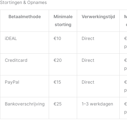
Stortingen & Opnames
Betaalmethode
Minimale
Verwerkingstijd
M
storting
iDEAL
€10
Direct
€
p
Creditcard
€20
Direct
€
p
PayPal
€15
Direct
€
p
Bankoverschrijving
€25
1–3 werkdagen
€
p