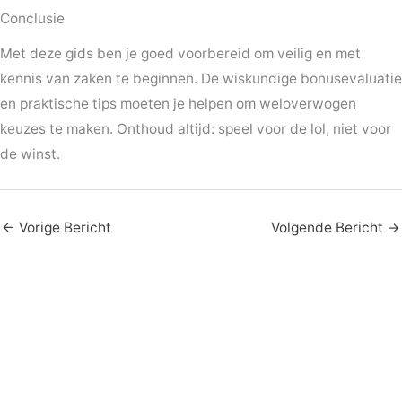
Conclusie
Met deze gids ben je goed voorbereid om veilig en met
kennis van zaken te beginnen. De wiskundige bonusevaluatie
en praktische tips moeten je helpen om weloverwogen
keuzes te maken. Onthoud altijd: speel voor de lol, niet voor
de winst.
←
Vorige Bericht
Volgende Bericht
→