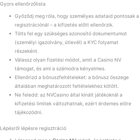
Gyors ellenőrzőlista
Győződj meg róla, hogy személyes adataid pontosak a
regisztrációnál – a kifizetés előtt ellenőrzik.
Tölts fel egy szükséges azonosító dokumentumot
(személyi igazolvány, útlevél) a KYC folyamat
részeként.
Válassz olyan fizetési módot, amit a Casino NV
támogat, és ami a számodra kényelmes.
Ellenőrizd a bónuszfeltételeket: a bónusz összege
általában meghatározott feltételekhez kötött.
Ne feledd: az NVCasino által kínált játékoknál a
kifizetési limitek változhatnak, ezért érdemes előre
tájékozódni.
Lépésről lépésre regisztráció