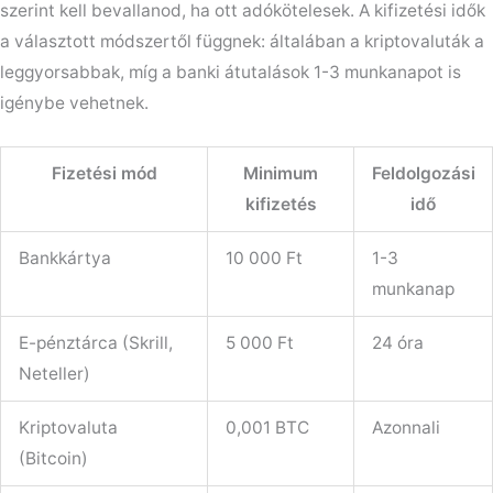
szerint kell bevallanod, ha ott adókötelesek. A kifizetési idők
a választott módszertől függnek: általában a kriptovaluták a
leggyorsabbak, míg a banki átutalások 1-3 munkanapot is
igénybe vehetnek.
Fizetési mód
Minimum
Feldolgozási
kifizetés
idő
Bankkártya
10 000 Ft
1-3
munkanap
E-pénztárca (Skrill,
5 000 Ft
24 óra
Neteller)
Kriptovaluta
0,001 BTC
Azonnali
(Bitcoin)