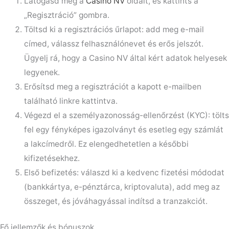
Látogasd meg a
Casino NV
oldalt, és kattints a
„Regisztráció” gombra.
Töltsd ki a regisztrációs űrlapot: add meg e-mail
címed, válassz felhasználónevet és erős jelszót.
Ügyelj rá, hogy a Casino NV által kért adatok helyesek
legyenek.
Erősítsd meg a regisztrációt a kapott e-mailben
található linkre kattintva.
Végezd el a személyazonosság-ellenőrzést (KYC): tölts
fel egy fényképes igazolványt és esetleg egy számlát
a lakcímedről. Ez elengedhetetlen a későbbi
kifizetésekhez.
Első befizetés: válaszd ki a kedvenc fizetési módodat
(bankkártya, e-pénztárca, kriptovaluta), add meg az
összeget, és jóváhagyással indítsd a tranzakciót.
Fő jellemzők és bónuszok