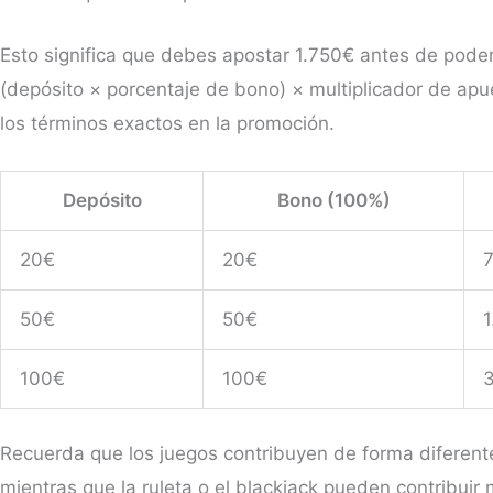
Esto significa que debes apostar 1.750€ antes de poder 
(depósito × porcentaje de bono) × multiplicador de apue
los términos exactos en la promoción.
Depósito
Bono (100%)
20€
20€
50€
50€
1
100€
100€
Recuerda que los juegos contribuyen de forma diferente
mientras que la ruleta o el blackjack pueden contribuir