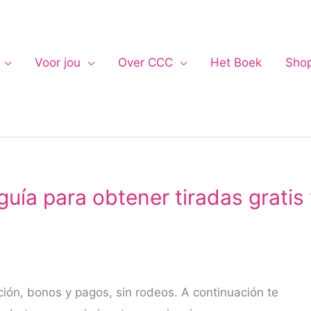
Voor jou
Over CCC
Het Boek
Sho
uía para obtener tiradas gratis
ación, bonos y pagos, sin rodeos. A continuación te