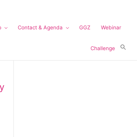
p
Contact & Agenda
GGZ
Webinar
Challenge
 y