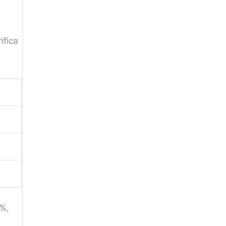
ifica
0%,