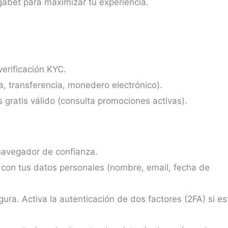
abet para maximizar tu experiencia.
erificación KYC.
, transferencia, monedero electrónico).
 gratis válido (consulta promociones activas).
avegador de confianza.
o con tus datos personales (nombre, email, fecha de
ra. Activa la autenticación de dos factores (2FA) si es