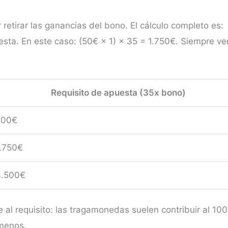
retirar las ganancias del bono. El cálculo completo es:
sta. En este caso: (50€ × 1) × 35 = 1.750€. Siempre ver
Requisito de apuesta (35x bono)
700€
.750€
3.500€
 al requisito: las tragamonedas suelen contribuir al 10
 menos.