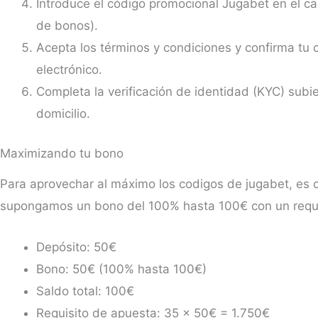
Introduce el código promocional Jugabet en el c
de bonos).
Acepta los términos y condiciones y confirma tu 
electrónico.
Completa la verificación de identidad (KYC) sub
domicilio.
Maximizando tu bono
Para aprovechar al máximo los codigos de jugabet, es c
supongamos un bono del 100% hasta 100€ con un requi
Depósito: 50€
Bono: 50€ (100% hasta 100€)
Saldo total: 100€
Requisito de apuesta: 35 × 50€ = 1.750€