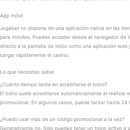
App móvil
Jugabet no dispone de una aplicación nativa en las tie
para móviles. Puedes acceder desde el navegador de tu
directo a la pantalla de inicio como una aplicación web p
cargar rápidamente el casino.
Lo que necesitas saber
¿Cuánto tiempo tarda en acreditarse el bono?
El bono suele acreditarse automáticamente al realizar 
promocional. En algunos casos, puede tardar hasta 24 ho
¿Puedo usar más de un código promocional a la vez?
Generalmente no. Solo puedes tener un bono activo a la 