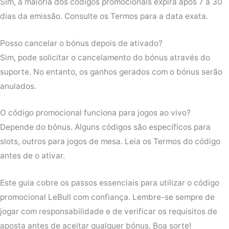
Sim, a maioria dos códigos promocionais expira após 7 a 30
dias da emissão. Consulte os Termos para a data exata.
Posso cancelar o bónus depois de ativado?
Sim, pode solicitar o cancelamento do bónus através do
suporte. No entanto, os ganhos gerados com o bónus serão
anulados.
O código promocional funciona para jogos ao vivo?
Depende do bónus. Alguns códigos são específicos para
slots, outros para jogos de mesa. Leia os Termos do código
antes de o ativar.
Este guia cobre os passos essenciais para utilizar o código
promocional LeBull com confiança. Lembre-se sempre de
jogar com responsabilidade e de verificar os requisitos de
aposta antes de aceitar qualquer bónus. Boa sorte!