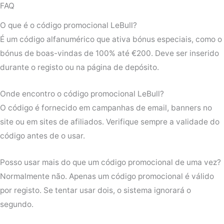
FAQ
O que é o código promocional LeBull?
É um código alfanumérico que ativa bónus especiais, como o
bónus de boas-vindas de 100% até €200. Deve ser inserido
durante o registo ou na página de depósito.
Onde encontro o código promocional LeBull?
O código é fornecido em campanhas de email, banners no
site ou em sites de afiliados. Verifique sempre a validade do
código antes de o usar.
Posso usar mais do que um código promocional de uma vez?
Normalmente não. Apenas um código promocional é válido
por registo. Se tentar usar dois, o sistema ignorará o
segundo.