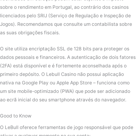
sobre o rendimento em Portugal, ao contrário dos casinos
licenciados pelo SRIJ (Serviço de Regulação e Inspeção de
Jogos). Recomendamos que consulte um contabilista sobre
as suas obrigações fiscais.
O site utiliza encriptação SSL de 128 bits para proteger os
dados pessoais e financeiros. A autenticação de dois fatores
(2FA) está disponível e é fortemente aconselhada após o
primeiro depósito. O Lebull Casino não possui aplicação
nativa na Google Play ou Apple App Store – funciona como
um site mobile-optimizado (PWA) que pode ser adicionado
ao ecrã inicial do seu smartphone através do navegador.
Good to Know
O LeBull oferece ferramentas de jogo responsável que pode
ativar a qualquer momento na sua conta: