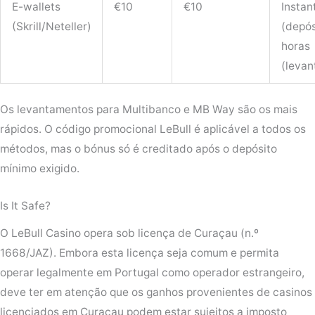
E-wallets
€10
€10
Instan
(Skrill/Neteller)
(depós
horas
(levan
Os levantamentos para Multibanco e MB Way são os mais
rápidos. O código promocional LeBull é aplicável a todos os
métodos, mas o bónus só é creditado após o depósito
mínimo exigido.
Is It Safe?
O LeBull Casino opera sob licença de Curaçau (n.º
1668/JAZ). Embora esta licença seja comum e permita
operar legalmente em Portugal como operador estrangeiro,
deve ter em atenção que os ganhos provenientes de casinos
licenciados em Curaçau podem estar sujeitos a imposto