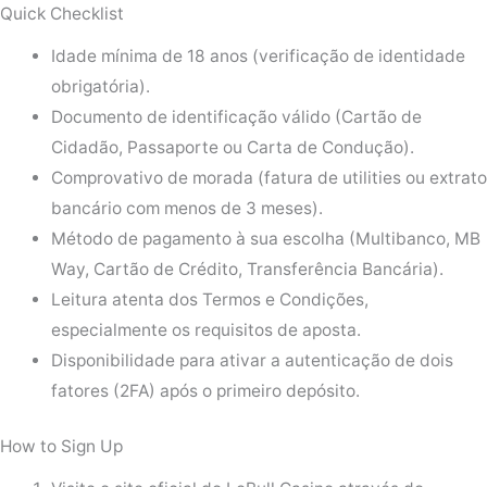
Quick Checklist
Idade mínima de 18 anos (verificação de identidade
obrigatória).
Documento de identificação válido (Cartão de
Cidadão, Passaporte ou Carta de Condução).
Comprovativo de morada (fatura de utilities ou extrato
bancário com menos de 3 meses).
Método de pagamento à sua escolha (Multibanco, MB
Way, Cartão de Crédito, Transferência Bancária).
Leitura atenta dos Termos e Condições,
especialmente os requisitos de aposta.
Disponibilidade para ativar a autenticação de dois
fatores (2FA) após o primeiro depósito.
How to Sign Up