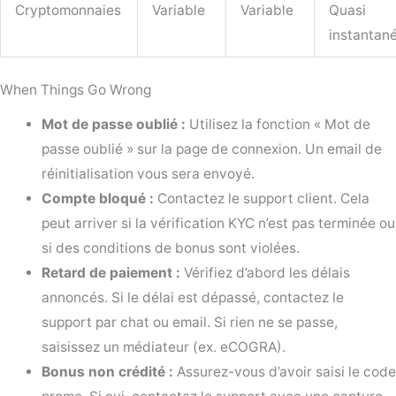
Cryptomonnaies
Variable
Variable
Quasi
instantan
When Things Go Wrong
Mot de passe oublié :
Utilisez la fonction « Mot de
passe oublié » sur la page de connexion. Un email de
réinitialisation vous sera envoyé.
Compte bloqué :
Contactez le support client. Cela
peut arriver si la vérification KYC n’est pas terminée ou
si des conditions de bonus sont violées.
Retard de paiement :
Vérifiez d’abord les délais
annoncés. Si le délai est dépassé, contactez le
support par chat ou email. Si rien ne se passe,
saisissez un médiateur (ex. eCOGRA).
Bonus non crédité :
Assurez-vous d’avoir saisi le code