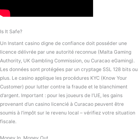
Is It Safe?
Un Instant casino digne de confiance doit posséder une
licence délivrée par une autorité reconnue (Malta Gaming
Authority, UK Gambling Commission, ou Curacao eGaming).
Les données sont protégées par un cryptage SSL 128 bits ou
plus. Le casino applique les procédures KYC (Know Your
Customer) pour lutter contre la fraude et le blanchiment
d’argent. Important : pour les joueurs de l’UE, les gains
provenant d’un casino licencié à Curacao peuvent être
soumis à l’impôt sur le revenu local – vérifiez votre situation
fiscale.
Money In, Money Out