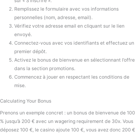
sur « S’inscrire ».
Remplissez le formulaire avec vos informations
personnelles (nom, adresse, email).
Vérifiez votre adresse email en cliquant sur le lien
envoyé.
Connectez-vous avec vos identifiants et effectuez un
premier dépôt.
Activez le bonus de bienvenue en sélectionnant l’offre
dans la section promotions.
Commencez à jouer en respectant les conditions de
mise.
Calculating Your Bonus
Prenons un exemple concret : un bonus de bienvenue de 100
% jusqu’à 200 € avec un wagering requirement de 30x. Vous
déposez 100 €, le casino ajoute 100 €, vous avez donc 200 €