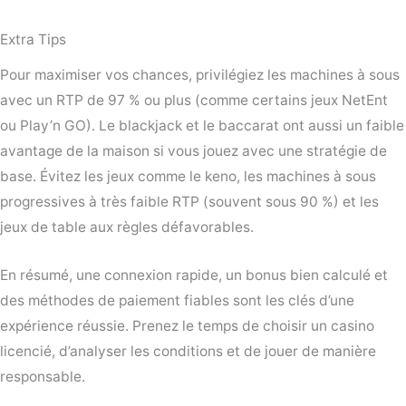
Extra Tips
Pour maximiser vos chances, privilégiez les machines à sous
avec un RTP de 97 % ou plus (comme certains jeux NetEnt
ou Play’n GO). Le blackjack et le baccarat ont aussi un faible
avantage de la maison si vous jouez avec une stratégie de
base. Évitez les jeux comme le keno, les machines à sous
progressives à très faible RTP (souvent sous 90 %) et les
jeux de table aux règles défavorables.
En résumé, une connexion rapide, un bonus bien calculé et
des méthodes de paiement fiables sont les clés d’une
expérience réussie. Prenez le temps de choisir un casino
licencié, d’analyser les conditions et de jouer de manière
responsable.