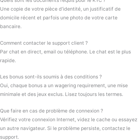
Quels sont les documents requis pour le KYC ?
Une copie de votre pièce d’identité, un justificatif de
domicile récent et parfois une photo de votre carte
bancaire.
Comment contacter le support client ?
Par chat en direct, email ou téléphone. Le chat est le plus
rapide.
Les bonus sont-ils soumis à des conditions ?
Oui, chaque bonus a un wagering requirement, une mise
minimale et des jeux exclus. Lisez toujours les termes.
Que faire en cas de problème de connexion ?
Vérifiez votre connexion Internet, videz le cache ou essayez
un autre navigateur. Si le problème persiste, contactez le
support.