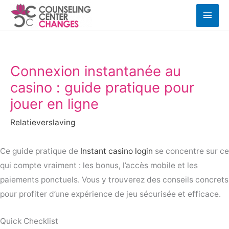
Ga
Hoof
naar
de
inhoud
Connexion instantanée au
casino : guide pratique pour
jouer en ligne
Relatieverslaving
Ce guide pratique de
Instant casino login
se concentre sur ce
qui compte vraiment : les bonus, l’accès mobile et les
paiements ponctuels. Vous y trouverez des conseils concrets
pour profiter d’une expérience de jeu sécurisée et efficace.
Quick Checklist