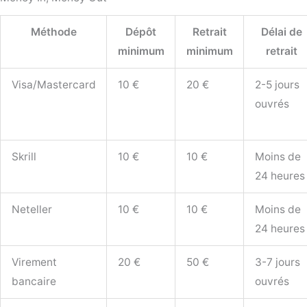
Méthode
Dépôt
Retrait
Délai de
minimum
minimum
retrait
Visa/Mastercard
10 €
20 €
2-5 jours
ouvrés
Skrill
10 €
10 €
Moins de
24 heures
Neteller
10 €
10 €
Moins de
24 heures
Virement
20 €
50 €
3-7 jours
bancaire
ouvrés