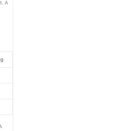
t. A
eg
A