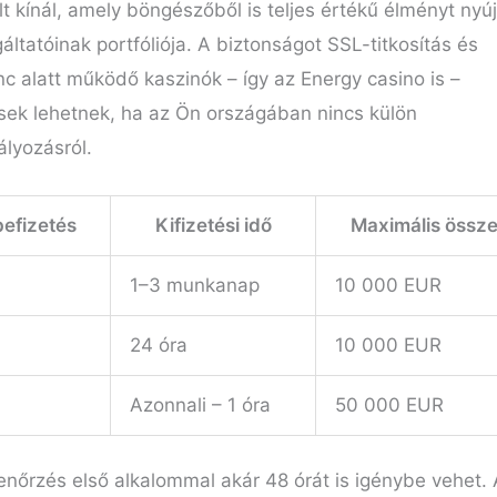
 kínál, amely böngészőből is teljes értékű élményt nyúj
áltatóinak portfóliója. A biztonságot SSL-titkosítás és
nc alatt működő kaszinók – így az Energy casino is –
sek lehetnek, ha az Ön országában nincs külön
lyozásról.
befizetés
Kifizetési idő
Maximális össz
1–3 munkanap
10 000 EUR
24 óra
10 000 EUR
Azonnali – 1 óra
50 000 EUR
enőrzés első alkalommal akár 48 órát is igénybe vehet. 