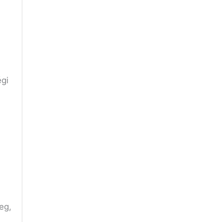
égi
eg,