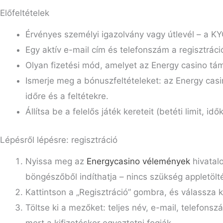
Előfeltételek
Érvényes személyi igazolvány vagy útlevél – a K
Egy aktív e-mail cím és telefonszám a regisztrác
Olyan fizetési mód, amelyet az Energy casino tám
Ismerje meg a bónuszfeltételeket: az Energy cas
időre és a feltétekre.
Állítsa be a felelős játék kereteit (betéti limit, idő
Lépésről lépésre: regisztráció
Nyissa meg az
Energycasino vélemények
hivatal
böngészőből indíthatja – nincs szükség appletölt
Kattintson a „Regisztráció” gombra, és válassza 
Töltse ki a mezőket: teljes név, e-mail, telefon
mert a kifizetéskor egyeztetni fogják.