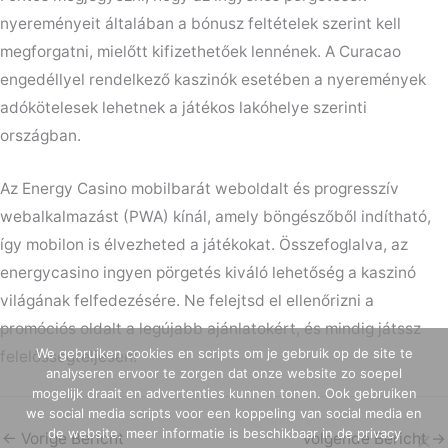
nyereményeit általában a bónusz feltételek szerint kell
megforgatni, mielőtt kifizethetőek lennének. A Curacao
engedéllyel rendelkező kaszinók esetében a nyeremények
adókötelesek lehetnek a játékos lakóhelye szerinti
országban.
Az Energy Casino mobilbarát weboldalt és progresszív
webalkalmazást (PWA) kínál, amely böngészőből indítható,
így mobilon is élvezheted a játékokat. Összefoglalva, az
energycasino ingyen pörgetés kiváló lehetőség a kaszinó
világának felfedezésére. Ne felejtsd el ellenőrizni a
promóciós oldalt a legújabb ajánlatokért, és mindig játssz
We gebruiken cookies en scripts om je gebruik op de site te
felelősségteljesen!
analyseren ervoor te zorgen dat onze website zo soepel
mogelijk draait en advertenties kunnen tonen. Ook gebruiken
we social media scripts voor een koppeling van social media en
de website. meer informatie is beschikbaar in de privacy
←
Vorige Bericht
Volgende Bericht
→