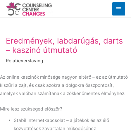
Ga
Hoof
naar
de
inhoud
Eredmények, labdarúgás, darts
– kaszinó útmutató
Relatieverslaving
Az online kaszinók minősége nagyon eltérő – ez az útmutató
kiszűri a zajt, és csak azokra a dolgokra összpontosít,
amelyek valóban számítanak a zökkenőmentes élményhez.
Mire lesz szükséged először?
Stabil internetkapcsolat – a játékok és az élő
közvetítések zavartalan működéséhez