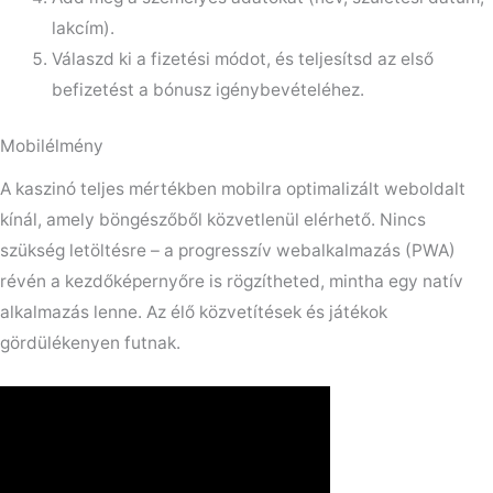
lakcím).
Válaszd ki a fizetési módot, és teljesítsd az első
befizetést a bónusz igénybevételéhez.
Mobilélmény
A kaszinó teljes mértékben mobilra optimalizált weboldalt
kínál, amely böngészőből közvetlenül elérhető. Nincs
szükség letöltésre – a progresszív webalkalmazás (PWA)
révén a kezdőképernyőre is rögzítheted, mintha egy natív
alkalmazás lenne. Az élő közvetítések és játékok
gördülékenyen futnak.