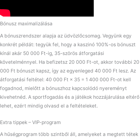
Bónusz maximalizálása
A bónuszrendszer alapja az üdvözlőcsomag. Vegyünk egy
konkrét példát: tegyük fel, hogy a kaszinó 100%-os bónuszt
kínál akár 50 000 Ft-ig, 35-szörös átforgatási
követelménnyel. Ha befizetsz 20 000 Ft-ot, akkor további 20
000 Ft bónuszt kapsz, így az egyenleged 40 000 Ft lesz. Az
átforgatási feltétel: 40 000 Ft × 35 = 1 400 000 Ft-ot kell
fogadnod, mielőtt a bónuszhoz kapcsolódó nyereményt
kivehetnéd. A sportfogadás és a játékok hozzájárulása eltérő
lehet, ezért mindig olvasd el a feltételeket.
Extra tippek – VIP-program
A hűségprogram több szintből áll, amelyeket a megtett tétek