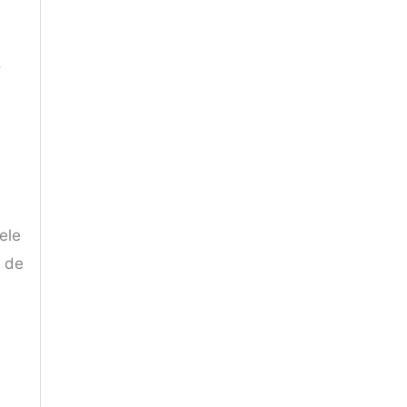
.
ele
e de