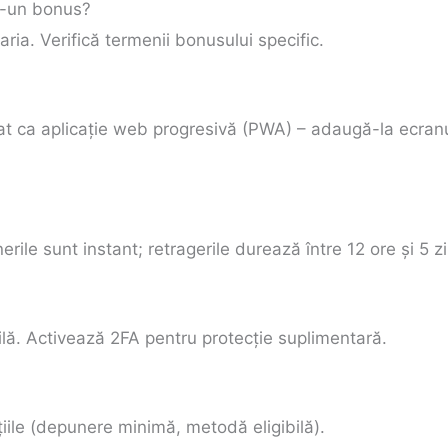
tr-un bonus?
a. Verifică termenii bonusului specific.
esat ca aplicație web progresivă (PWA) – adaugă-la ecran
rile sunt instant; retragerile durează între 12 ore și 5 zi
bilă. Activează 2FA pentru protecție suplimentară.
țiile (depunere minimă, metodă eligibilă).