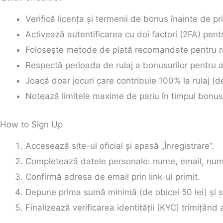
Verifică licența și termenii de bonus înainte de 
Activează autentificarea cu doi factori (2FA) pen
Folosește metode de plată recomandate pentru re
Respectă perioada de rulaj a bonusurilor pentru a
Joacă doar jocuri care contribuie 100% la rulaj (de
Notează limitele maxime de pariu în timpul bonusu
How to Sign Up
Accesează site-ul oficial și apasă „Înregistrare”.
Completează datele personale: nume, email, numă
Confirmă adresa de email prin link-ul primit.
Depune prima sumă minimă (de obicei 50 lei) și 
Finalizează verificarea identității (KYC) trimițând 