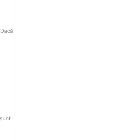
 Dacă
,
 sunt