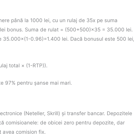
ere până la 1000 lei, cu un rulaj de 35x pe suma
lei bonus. Suma de rulat = (500+500)×35 = 35.000 lei.
e 35.000×(1-0.96)=1.400 lei. Dacă bonusul este 500 lei
aj total × (1-RTP)).
ste 97% pentru șanse mai mari.
tronice (Neteller, Skrill) și transfer bancar. Depozitele
fică comisioanele: de obicei zero pentru depozite, dar
 avea comision fix.