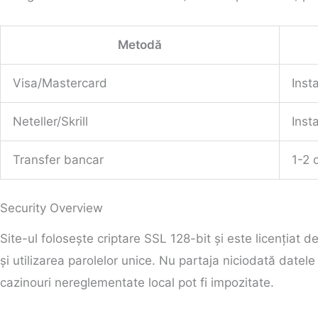
Metodă
Visa/Mastercard
Inst
Neteller/Skrill
Inst
Transfer bancar
1-2 
Security Overview
Site-ul folosește criptare SSL 128-bit și este licențiat
și utilizarea parolelor unice. Nu partaja niciodată datele
cazinouri nereglementate local pot fi impozitate.