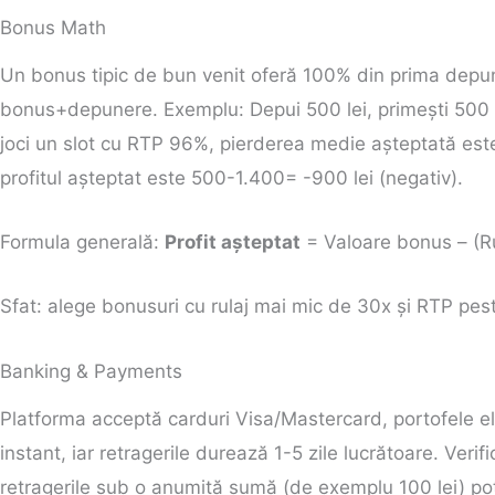
Bonus Math
Un bonus tipic de bun venit oferă 100% din prima depun
bonus+depunere. Exemplu: Depui 500 lei, primești 500 
joci un slot cu RTP 96%, pierderea medie așteptată est
profitul așteptat este 500-1.400= -900 lei (negativ).
Formula generală:
Profit așteptat
= Valoare bonus – (Rul
Sfat: alege bonusuri cu rulaj mai mic de 30x și RTP pe
Banking & Payments
Platforma acceptă carduri Visa/Mastercard, portofele elec
instant, iar retragerile durează 1-5 zile lucrătoare. Veri
retragerile sub o anumită sumă (de exemplu 100 lei) pot