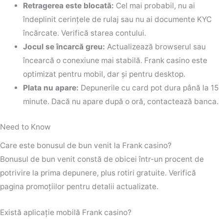
Retragerea este blocată:
Cel mai probabil, nu ai
îndeplinit cerințele de rulaj sau nu ai documente KYC
încărcate. Verifică starea contului.
Jocul se încarcă greu:
Actualizează browserul sau
încearcă o conexiune mai stabilă. Frank casino este
optimizat pentru mobil, dar și pentru desktop.
Plata nu apare:
Depunerile cu card pot dura până la 15
minute. Dacă nu apare după o oră, contactează banca.
Need to Know
Care este bonusul de bun venit la Frank casino?
Bonusul de bun venit constă de obicei într-un procent de
potrivire la prima depunere, plus rotiri gratuite. Verifică
pagina promoțiilor pentru detalii actualizate.
Există aplicație mobilă Frank casino?