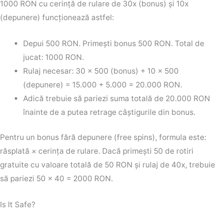
1000 RON cu cerință de rulare de 30x (bonus) și 10x
(depunere) funcționează astfel:
Depui 500 RON. Primești bonus 500 RON. Total de
jucat: 1000 RON.
Rulaj necesar: 30 × 500 (bonus) + 10 × 500
(depunere) = 15.000 + 5.000 = 20.000 RON.
Adică trebuie să pariezi suma totală de 20.000 RON
înainte de a putea retrage câștigurile din bonus.
Pentru un bonus fără depunere (free spins), formula este:
răsplată × cerința de rulare. Dacă primești 50 de rotiri
gratuite cu valoare totală de 50 RON și rulaj de 40x, trebuie
să pariezi 50 × 40 = 2000 RON.
Is It Safe?