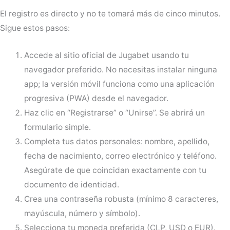
El registro es directo y no te tomará más de cinco minutos.
Sigue estos pasos:
Accede al sitio oficial de Jugabet usando tu
navegador preferido. No necesitas instalar ninguna
app; la versión móvil funciona como una aplicación
progresiva (PWA) desde el navegador.
Haz clic en “Registrarse” o “Unirse”. Se abrirá un
formulario simple.
Completa tus datos personales: nombre, apellido,
fecha de nacimiento, correo electrónico y teléfono.
Asegúrate de que coincidan exactamente con tu
documento de identidad.
Crea una contraseña robusta (mínimo 8 caracteres,
mayúscula, número y símbolo).
Selecciona tu moneda preferida (CLP, USD o EUR).