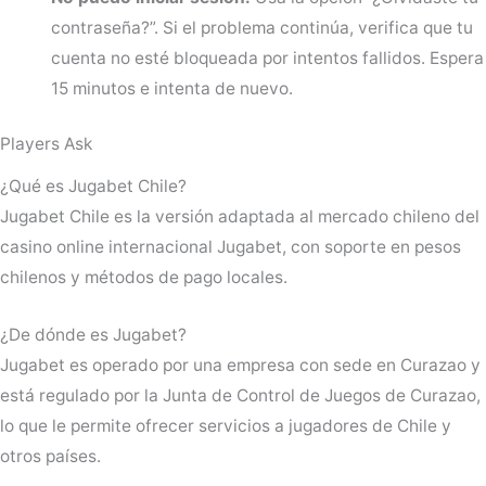
contraseña?”. Si el problema continúa, verifica que tu
cuenta no esté bloqueada por intentos fallidos. Espera
15 minutos e intenta de nuevo.
Players Ask
¿Qué es Jugabet Chile?
Jugabet Chile es la versión adaptada al mercado chileno del
casino online internacional Jugabet, con soporte en pesos
chilenos y métodos de pago locales.
¿De dónde es Jugabet?
Jugabet es operado por una empresa con sede en Curazao y
está regulado por la Junta de Control de Juegos de Curazao,
lo que le permite ofrecer servicios a jugadores de Chile y
otros países.