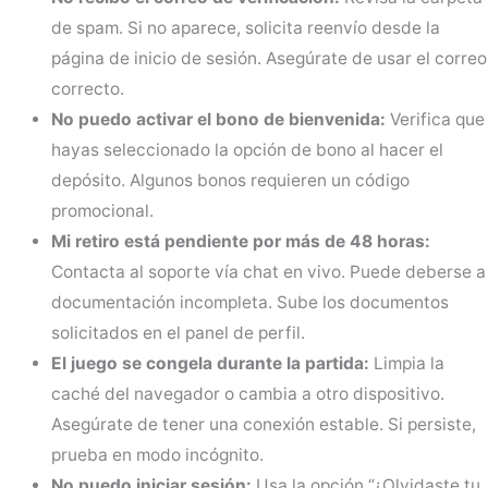
de spam. Si no aparece, solicita reenvío desde la
página de inicio de sesión. Asegúrate de usar el correo
correcto.
No puedo activar el bono de bienvenida:
Verifica que
hayas seleccionado la opción de bono al hacer el
depósito. Algunos bonos requieren un código
promocional.
Mi retiro está pendiente por más de 48 horas:
Contacta al soporte vía chat en vivo. Puede deberse a
documentación incompleta. Sube los documentos
solicitados en el panel de perfil.
El juego se congela durante la partida:
Limpia la
caché del navegador o cambia a otro dispositivo.
Asegúrate de tener una conexión estable. Si persiste,
prueba en modo incógnito.
No puedo iniciar sesión:
Usa la opción “¿Olvidaste tu