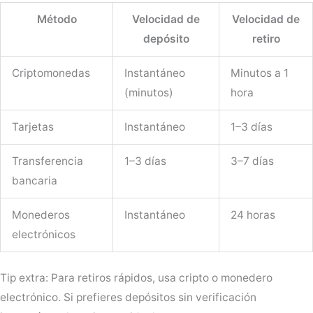
Método
Velocidad de
Velocidad de
depósito
retiro
Criptomonedas
Instantáneo
Minutos a 1
(minutos)
hora
Tarjetas
Instantáneo
1–3 días
Transferencia
1–3 días
3–7 días
bancaria
Monederos
Instantáneo
24 horas
electrónicos
Tip extra: Para retiros rápidos, usa cripto o monedero
electrónico. Si prefieres depósitos sin verificación