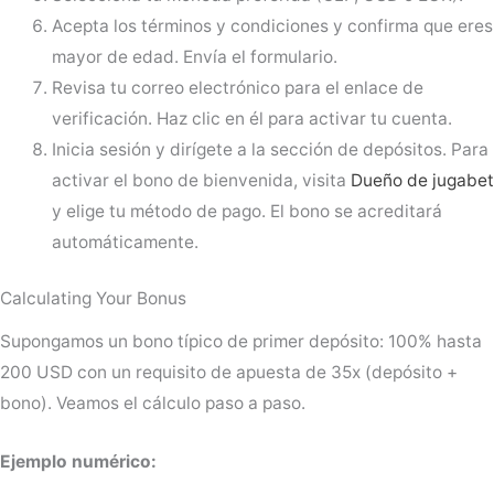
Acepta los términos y condiciones y confirma que eres
mayor de edad. Envía el formulario.
Revisa tu correo electrónico para el enlace de
verificación. Haz clic en él para activar tu cuenta.
Inicia sesión y dirígete a la sección de depósitos. Para
activar el bono de bienvenida, visita
Dueño de jugabet
y elige tu método de pago. El bono se acreditará
automáticamente.
Calculating Your Bonus
Supongamos un bono típico de primer depósito: 100% hasta
200 USD con un requisito de apuesta de 35x (depósito +
bono). Veamos el cálculo paso a paso.
Ejemplo numérico: