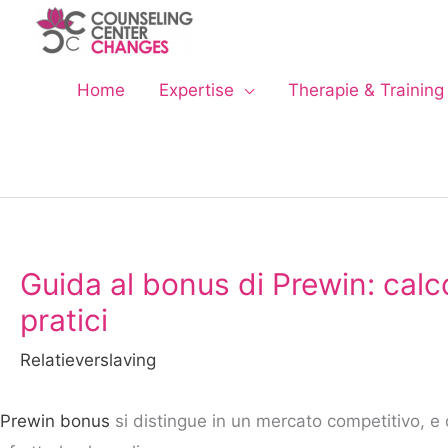
Ga
naar
de
Home
Expertise
Therapie & Training
inhoud
Guida al bonus di Prewin: cal
pratici
Relatieverslaving
Prewin bonus
si distingue in un mercato competitivo, 