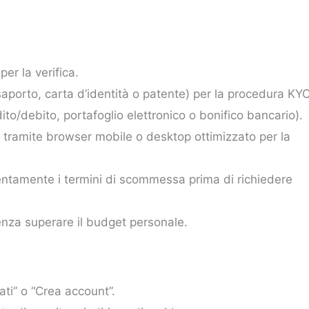
er la verifica.
saporto, carta d’identità o patente) per la procedura KYC
o/debito, portafoglio elettronico o bonifico bancario).
 tramite browser mobile o desktop ottimizzato per la
entamente i termini di scommessa prima di richiedere
senza superare il budget personale.
rati” o “Crea account”.