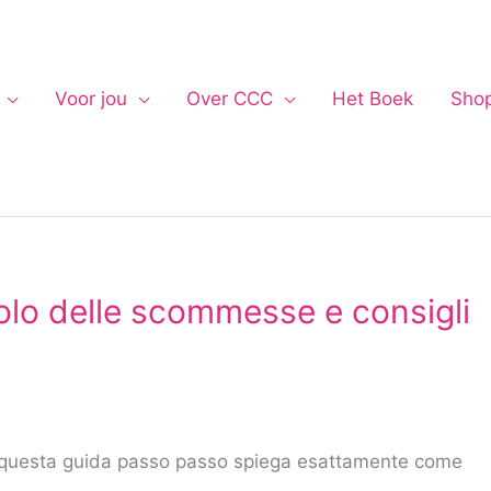
Voor jou
Over CCC
Het Boek
Sho
colo delle scommesse e consigli
e questa guida passo passo spiega esattamente come