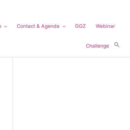
p
Contact & Agenda
GGZ
Webinar
Challenge