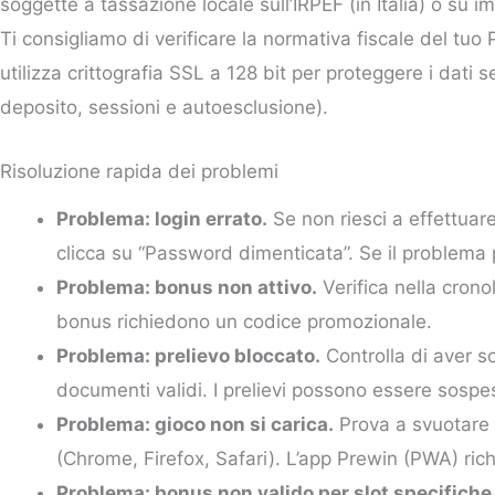
soggette a tassazione locale sull’IRPEF (in Italia) o su
Ti consigliamo di verificare la normativa fiscale del t
utilizza crittografia SSL a 128 bit per proteggere i dati s
deposito, sessioni e autoesclusione).
Risoluzione rapida dei problemi
Problema: login errato.
Se non riesci a effettuare 
clicca su “Password dimenticata”. Se il problema p
Problema: bonus non attivo.
Verifica nella cronol
bonus richiedono un codice promozionale.
Problema: prelievo bloccato.
Controlla di aver s
documenti validi. I prelievi possono essere sospes
Problema: gioco non si carica.
Prova a svuotare 
(Chrome, Firefox, Safari). L’app Prewin (PWA) ric
Problema: bonus non valido per slot specifiche