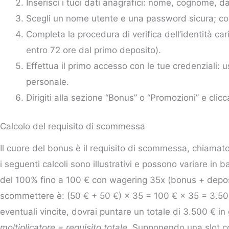
Inserisci i tuoi dati anagrafici: nome, cognome, da
Scegli un nome utente e una password sicura; confe
Completa la procedura di verifica dell’identità ca
entro 72 ore dal primo deposito).
Effettua il primo accesso con le tue credenziali: 
personale.
Dirigiti alla sezione “Bonus” o “Promozioni” e clicc
Calcolo del requisito di scommessa
Il cuore del bonus è il requisito di scommessa, chiama
i seguenti calcoli sono illustrativi e possono variare i
del 100% fino a 100 € con wagering 35x (bonus + deposit
scommettere è: (50 € + 50 €) × 35 = 100 € × 35 = 3.500 
eventuali vincite, dovrai puntare un totale di 3.500 € in
moltiplicatore = requisito totale
. Supponendo una slot c