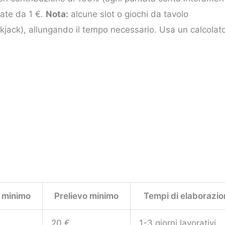
tate da 1 €.
Nota:
alcune slot o giochi da tavolo
ackjack), allungando il tempo necessario. Usa un calcolat
 minimo
Prelievo minimo
Tempi di elaborazio
20 €
1-3 giorni lavorativi