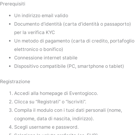
Prerequisiti
Un indirizzo email valido
Documento d’identità (carta d’identità o passaporto)
per la verifica KYC
Un metodo di pagamento (carta di credito, portafoglio
elettronico o bonifico)
Connessione internet stabile
Dispositivo compatibile (PC, smartphone o tablet)
Registrazione
Accedi alla homepage di Eventogioco.
Clicca su “Registrati” o “Iscriviti”.
Compila il modulo con i tuoi dati personali (nome,
cognome, data di nascita, indirizzo).
Scegli username e password.