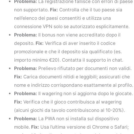
Problema:
La registrazione fallisce con errori di paese
non supportato.
Fix:
Controlla che il tuo paese sia
nell’elenco dei paesi consentiti e utilizza una
connessione VPN solo se autorizzato esplicitamente.
Problema:
Il bonus non viene accreditato dopo il
deposito.
Fix:
Verifica di aver inserito il codice
promozionale e che il deposito sia qualificato (es.
importo minimo €20). Contatta il supporto in chat.
Problema:
Prelievo rifiutato per documenti non validi.
Fix:
Carica documenti nitidi e leggibili; assicurati che
nome e indirizzo corrispondano esattamente al profilo.
Problema:
Il wagering non si aggiorna dopo le giocate.
Fix:
Verifica che il gioco contribuisca al wagering
(alcuni giochi da tavolo contribuiscono al 10-20%).
Problema:
La PWA non si installa sul dispositivo
mobile.
Fix:
Usa l’ultima versione di Chrome o Safari;