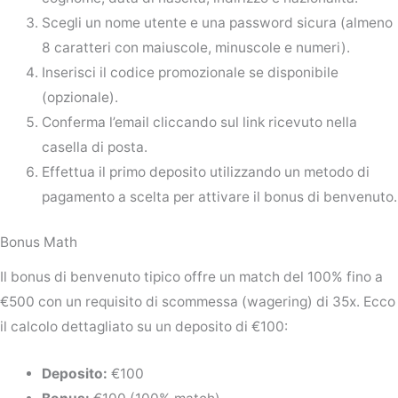
Scegli un nome utente e una password sicura (almeno
8 caratteri con maiuscole, minuscole e numeri).
Inserisci il codice promozionale se disponibile
(opzionale).
Conferma l’email cliccando sul link ricevuto nella
casella di posta.
Effettua il primo deposito utilizzando un metodo di
pagamento a scelta per attivare il bonus di benvenuto.
Bonus Math
Il bonus di benvenuto tipico offre un match del 100% fino a
€500 con un requisito di scommessa (wagering) di 35x. Ecco
il calcolo dettagliato su un deposito di €100:
Deposito:
€100