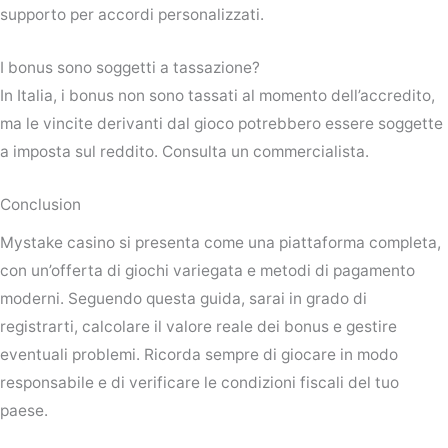
supporto per accordi personalizzati.
I bonus sono soggetti a tassazione?
In Italia, i bonus non sono tassati al momento dell’accredito,
ma le vincite derivanti dal gioco potrebbero essere soggette
a imposta sul reddito. Consulta un commercialista.
Conclusion
Mystake casino si presenta come una piattaforma completa,
con un’offerta di giochi variegata e metodi di pagamento
moderni. Seguendo questa guida, sarai in grado di
registrarti, calcolare il valore reale dei bonus e gestire
eventuali problemi. Ricorda sempre di giocare in modo
responsabile e di verificare le condizioni fiscali del tuo
paese.