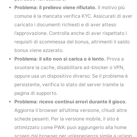
Problema: il prelievo viene rifiutato.
Il motivo più
comune è la mancata verifica KYC. Assicurati di aver
caricato i documenti richiesti e di aver atteso
l’approvazione. Controlla anche di aver rispettato i
requisiti di scommessa del bonus, altrimenti il saldo
bonus viene azzerato.
Problema: il sito non si carica o è lento.
Prova a
svuotare la cache, disabilitare ad-blocker o VPN,
oppure usa un dispositivo diverso. Se il problema è
persistente, verifica lo stato del server tramite la
pagina di supporto.
Problema: ricevo continui errori durante il gioco.
Aggiorna il browser all’ultima versione, chiudi altre
schede pesanti. Per la versione mobile, il sito è
ottimizzato come PWA: puoi aggiungerlo alla home
screen dal browser per un’esperienza simile a un’app.