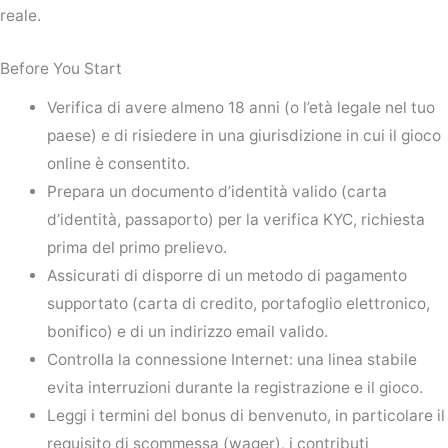
reale.
Before You Start
Verifica di avere almeno 18 anni (o l’età legale nel tuo
paese) e di risiedere in una giurisdizione in cui il gioco
online è consentito.
Prepara un documento d’identità valido (carta
d’identità, passaporto) per la verifica KYC, richiesta
prima del primo prelievo.
Assicurati di disporre di un metodo di pagamento
supportato (carta di credito, portafoglio elettronico,
bonifico) e di un indirizzo email valido.
Controlla la connessione Internet: una linea stabile
evita interruzioni durante la registrazione e il gioco.
Leggi i termini del bonus di benvenuto, in particolare il
requisito di scommessa (wager), i contributi