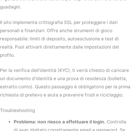
guadagni.
Il sito implementa crittografia SSL per proteggere i dati
personali e finanziari. Offre anche strumenti di gioco
responsabile: limiti di deposito, autoesclusione e test di
realtà. Puoi attivarli direttamente dalle impostazioni del
profilo.
Per la verifica dell’identità (KYC), ti verrà chiesto di caricare
un documento d’identità e una prova di residenza (bolletta,
estratto conto). Questo passaggio è obbligatorio per la prima
richiesta di prelievo e aiuta a prevenire frodi e riciclaggio.
Troubleshooting
Problema: non riesco a effettuare il login.
Controlla
di aver digitato correttamente email e password. Se