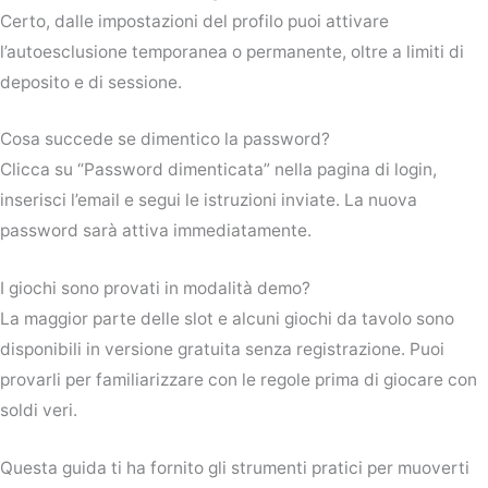
Certo, dalle impostazioni del profilo puoi attivare
l’autoesclusione temporanea o permanente, oltre a limiti di
deposito e di sessione.
Cosa succede se dimentico la password?
Clicca su “Password dimenticata” nella pagina di login,
inserisci l’email e segui le istruzioni inviate. La nuova
password sarà attiva immediatamente.
I giochi sono provati in modalità demo?
La maggior parte delle slot e alcuni giochi da tavolo sono
disponibili in versione gratuita senza registrazione. Puoi
provarli per familiarizzare con le regole prima di giocare con
soldi veri.
Questa guida ti ha fornito gli strumenti pratici per muoverti