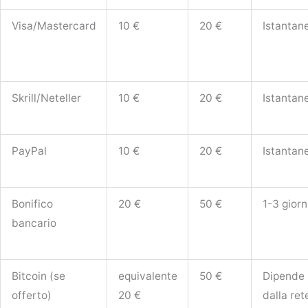
Visa/Mastercard
10 €
20 €
Istantan
Skrill/Neteller
10 €
20 €
Istantan
PayPal
10 €
20 €
Istantan
Bonifico
20 €
50 €
1-3 giorn
bancario
Bitcoin (se
equivalente
50 €
Dipende
offerto)
20 €
dalla ret