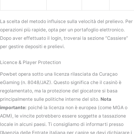
La scelta del metodo influisce sulla velocità del prelievo. Per
operazioni più rapide, opta per un portafoglio elettronico.
Dopo aver effettuato il login, troverai la sezione “Cassiere”
per gestire depositi e prelievi.
Licence & Player Protection
Powbet opera sotto una licenza rilasciata da Curaçao
eGaming (n. 8048/JAZ). Questo significa che il casinò è
regolamentato, ma la protezione del giocatore si basa
principalmente sulle politiche interne del sito.
Nota
importante:
poiché la licenza non è europea (come MGA o
ADM), le vincite potrebbero essere soggette a tassazione
locale in alcuni paesi. Ti consigliamo di informarti presso
l’Agenzia delle Entrate italiana per capire se devi dichiarare i