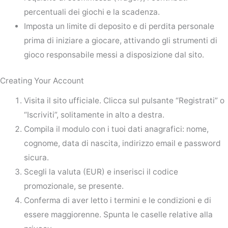
percentuali dei giochi e la scadenza.
Imposta un limite di deposito e di perdita personale
prima di iniziare a giocare, attivando gli strumenti di
gioco responsabile messi a disposizione dal sito.
Creating Your Account
Visita il sito ufficiale. Clicca sul pulsante “Registrati” o
“Iscriviti”, solitamente in alto a destra.
Compila il modulo con i tuoi dati anagrafici: nome,
cognome, data di nascita, indirizzo email e password
sicura.
Scegli la valuta (EUR) e inserisci il codice
promozionale, se presente.
Conferma di aver letto i termini e le condizioni e di
essere maggiorenne. Spunta le caselle relative alla