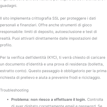
guadagni.
Il sito implementa crittografia SSL per proteggere i dati
personali e finanziari. Offre anche strumenti di gioco
responsabile: limiti di deposito, autoesclusione e test di
realtà. Puoi attivarli direttamente dalle impostazioni del
profilo.
Per la verifica dell’identità (KYC), ti verrà chiesto di caricare
un documento d’identità e una prova di residenza (bolletta,
estratto conto). Questo passaggio è obbligatorio per la prima
richiesta di prelievo e aiuta a prevenire frodi e riciclaggio.
Troubleshooting
Problema: non riesco a effettuare il login.
Controlla
di aver digitato correttamente email e password. Se