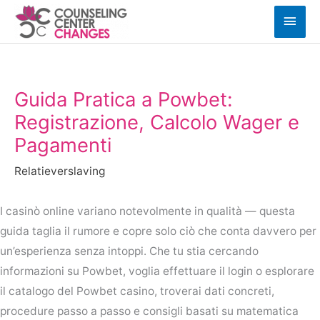
Ga
Hoof
naar
de
inhoud
Guida Pratica a Powbet:
Registrazione, Calcolo Wager e
Pagamenti
Relatieverslaving
I casinò online variano notevolmente in qualità — questa
guida taglia il rumore e copre solo ciò che conta davvero per
un’esperienza senza intoppi. Che tu stia cercando
informazioni su Powbet, voglia effettuare il login o esplorare
il catalogo del Powbet casino, troverai dati concreti,
procedure passo a passo e consigli basati su matematica