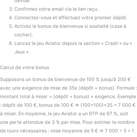
devise.
Confirmez votre email via le lien reçu.
Connectez-vous et effectuez votre premier dépôt.
Activez le bonus de bienvenue si souhaité (case à
cocher).
Lancez le jeu Aviator depuis la section « Crash » ou «
Jeux ».
Calcul de votre bonus
Supposons un bonus de bienvenue de 100 % jusqu’à 200 €
avec une exigence de mise de 35x (dépôt + bonus). Formule :
montant total à miser = (dépôt + bonus) × exigence. Exemple
: dépôt de 100 €, bonus de 100 € ⇒ (100+100)×35 = 7 000 €
à miser. En moyenne, le jeu Aviator a un RTP de 97 %, soit
une perte attendue de 3 % par mise. Pour estimer le nombre
de tours nécessaires : mise moyenne de 5 € ⇒ 7 000 ÷ 5 = 1