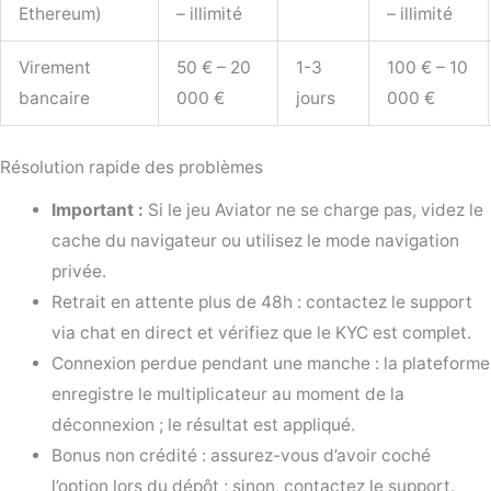
Ethereum)
– illimité
– illimité
Virement
50 € – 20
1-3
100 € – 10
bancaire
000 €
jours
000 €
Résolution rapide des problèmes
Important :
Si le jeu Aviator ne se charge pas, videz le
cache du navigateur ou utilisez le mode navigation
privée.
Retrait en attente plus de 48h : contactez le support
via chat en direct et vérifiez que le KYC est complet.
Connexion perdue pendant une manche : la plateforme
enregistre le multiplicateur au moment de la
déconnexion ; le résultat est appliqué.
Bonus non crédité : assurez-vous d’avoir coché
l’option lors du dépôt ; sinon, contactez le support.