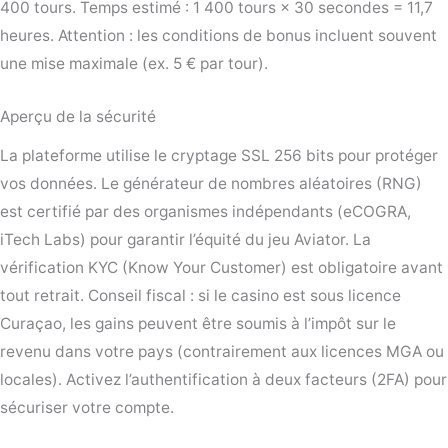
400 tours. Temps estimé : 1 400 tours × 30 secondes = 11,7
heures. Attention : les conditions de bonus incluent souvent
une mise maximale (ex. 5 € par tour).
Aperçu de la sécurité
La plateforme utilise le cryptage SSL 256 bits pour protéger
vos données. Le générateur de nombres aléatoires (RNG)
est certifié par des organismes indépendants (eCOGRA,
iTech Labs) pour garantir l’équité du jeu Aviator. La
vérification KYC (Know Your Customer) est obligatoire avant
tout retrait. Conseil fiscal : si le casino est sous licence
Curaçao, les gains peuvent être soumis à l’impôt sur le
revenu dans votre pays (contrairement aux licences MGA ou
locales). Activez l’authentification à deux facteurs (2FA) pour
sécuriser votre compte.