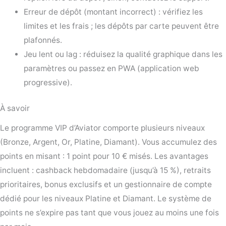
Erreur de dépôt (montant incorrect) : vérifiez les
limites et les frais ; les dépôts par carte peuvent être
plafonnés.
Jeu lent ou lag : réduisez la qualité graphique dans les
paramètres ou passez en PWA (application web
progressive).
À savoir
Le programme VIP d’Aviator comporte plusieurs niveaux
(Bronze, Argent, Or, Platine, Diamant). Vous accumulez des
points en misant : 1 point pour 10 € misés. Les avantages
incluent : cashback hebdomadaire (jusqu’à 15 %), retraits
prioritaires, bonus exclusifs et un gestionnaire de compte
dédié pour les niveaux Platine et Diamant. Le système de
points ne s’expire pas tant que vous jouez au moins une fois