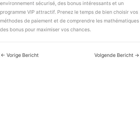
environnement sécurisé, des bonus intéressants et un
programme VIP attractif. Prenez le temps de bien choisir vos
méthodes de paiement et de comprendre les mathématiques
des bonus pour maximiser vos chances.
←
Vorige Bericht
Volgende Bericht
→