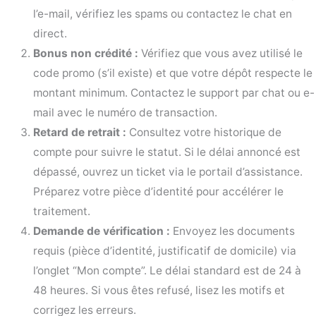
l’e-mail, vérifiez les spams ou contactez le chat en
direct.
Bonus non crédité :
Vérifiez que vous avez utilisé le
code promo (s’il existe) et que votre dépôt respecte le
montant minimum. Contactez le support par chat ou e-
mail avec le numéro de transaction.
Retard de retrait :
Consultez votre historique de
compte pour suivre le statut. Si le délai annoncé est
dépassé, ouvrez un ticket via le portail d’assistance.
Préparez votre pièce d’identité pour accélérer le
traitement.
Demande de vérification :
Envoyez les documents
requis (pièce d’identité, justificatif de domicile) via
l’onglet “Mon compte”. Le délai standard est de 24 à
48 heures. Si vous êtes refusé, lisez les motifs et
corrigez les erreurs.