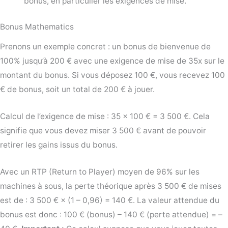
bonus, en particulier les exigences de mise.
Bonus Mathematics
Prenons un exemple concret : un bonus de bienvenue de
100% jusqu’à 200 € avec une exigence de mise de 35x sur le
montant du bonus. Si vous déposez 100 €, vous recevez 100
€ de bonus, soit un total de 200 € à jouer.
Calcul de l’exigence de mise : 35 × 100 € = 3 500 €. Cela
signifie que vous devez miser 3 500 € avant de pouvoir
retirer les gains issus du bonus.
Avec un RTP (Return to Player) moyen de 96% sur les
machines à sous, la perte théorique après 3 500 € de mises
est de : 3 500 € × (1 – 0,96) = 140 €. La valeur attendue du
bonus est donc : 100 € (bonus) – 140 € (perte attendue) = –