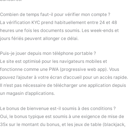
Combien de temps faut-il pour vérifier mon compte ?
La vérification KYC prend habituellement entre 24 et 48
heures une fois les documents soumis. Les week-ends et
jours fériés peuvent allonger ce délai.
Puis-je jouer depuis mon téléphone portable ?
Le site est optimisé pour les navigateurs mobiles et
fonctionne comme une PWA (progressive web app). Vous
pouvez l’ajouter à votre écran d’accueil pour un accès rapide.
Il n’est pas nécessaire de télécharger une application depuis
un magasin d’applications.
Le bonus de bienvenue est-il soumis à des conditions ?
Oui, le bonus typique est soumis à une exigence de mise de
35x sur le montant du bonus, et les jeux de table (blackjack,