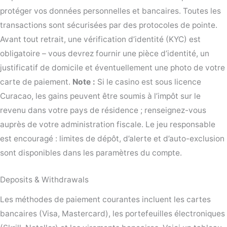
protéger vos données personnelles et bancaires. Toutes les
transactions sont sécurisées par des protocoles de pointe.
Avant tout retrait, une vérification d’identité (KYC) est
obligatoire – vous devrez fournir une pièce d’identité, un
justificatif de domicile et éventuellement une photo de votre
carte de paiement.
Note :
Si le casino est sous licence
Curacao, les gains peuvent être soumis à l’impôt sur le
revenu dans votre pays de résidence ; renseignez-vous
auprès de votre administration fiscale. Le jeu responsable
est encouragé : limites de dépôt, d’alerte et d’auto-exclusion
sont disponibles dans les paramètres du compte.
Deposits & Withdrawals
Les méthodes de paiement courantes incluent les cartes
bancaires (Visa, Mastercard), les portefeuilles électroniques