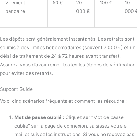
Virement
50 €
20
100 €
10
bancaire
000 €
000 
Les dépôts sont généralement instantanés. Les retraits sont
soumis à des limites hebdomadaires (souvent 7 000 €) et un
délai de traitement de 24 à 72 heures avant transfert.
Assurez-vous d’avoir rempli toutes les étapes de vérification
pour éviter des retards.
Support Guide
Voici cinq scénarios fréquents et comment les résoudre :
Mot de passe oublié :
Cliquez sur “Mot de passe
oublié” sur la page de connexion, saisissez votre e-
mail et suivez les instructions. Si vous ne recevez pas