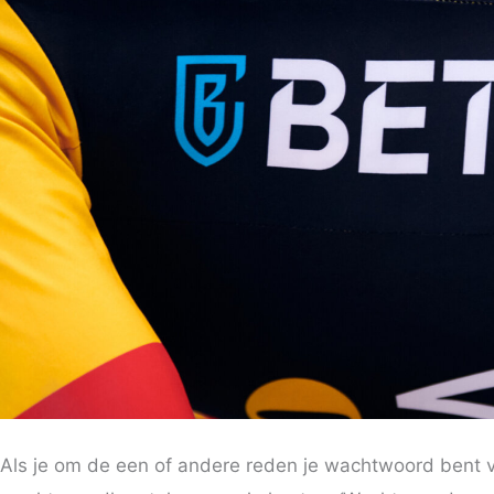
Als je om de een of andere reden je wachtwoord bent v