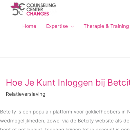
Ga
naar
de
Home
Expertise
Therapie & Training
inhoud
Hoe Je Kunt Inloggen bij Betci
Relatieverslaving
Betcity is een populair platform voor gokliefhebbers in
wedmogelijkheden, zowel via de Betcity website als de g
bent of net begint, toegang krijgen tot je account is een