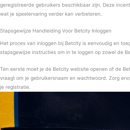
geregistreerde gebruikers beschikbaar zijn. Deze incent
wat je speelervaring verder kan verbeteren.
Stapsgewijze Handleiding Voor Betcity Inloggen
Het proces van inloggen bij Betcity is eenvoudig en toeg
stapsgewijze instructies om in te loggen op zowel de Be
Ten eerste moet je de Betcity website openen of de Betc
vraagt om je gebruikersnaam en wachtwoord. Zorg ervoor
je registratie.