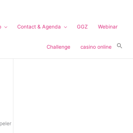
p
Contact & Agenda
GGZ
Webinar
Challenge
casino online
peler