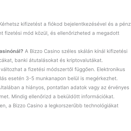
érhetsz kifizetést a fiókod bejelentkezésével és a pénz
nt fizetési mód közül, és ellenőrizheted a megadott
Casinónál?
A Bizzo Casino széles skálán kínál kifizetési
ákat, banki átutalásokat és kriptovalutákat.
változhat a fizetési módszertől függően. Elektronikus
talás esetén 3-5 munkanapon belül is megérkezhet.
ltalában a hiányos, pontatlan adatok vagy az érvényes
met. Mindig ellenőrizd a beküldött információkat.
en, a Bizzo Casino a legkorszerűbb technológiákat