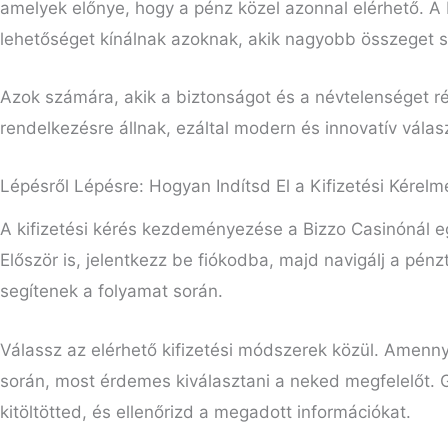
amelyek előnye, hogy a pénz közel azonnal elérhető. A
lehetőséget kínálnak azoknak, akik nagyobb összeget s
Azok számára, akik a biztonságot és a névtelenséget rész
rendelkezésre állnak, ezáltal modern és innovatív válas
Lépésről Lépésre: Hogyan Indítsd El a Kifizetési Kérelm
A kifizetési kérés kezdeményezése a Bizzo Casinónál e
Először is, jelentkezz be fiókodba, majd navigálj a pénz
segítenek a folyamat során.
Válassz az elérhető kifizetési módszerek közül. Amenny
során, most érdemes kiválasztani a neked megfelelőt.
kitöltötted, és ellenőrizd a megadott információkat.