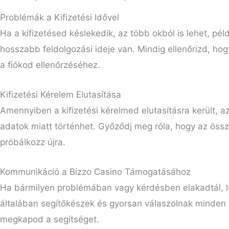
Problémák a Kifizetési Idővel
Ha a kifizetésed késlekedik, az több okból is lehet, pé
hosszabb feldolgozási ideje van. Mindig ellenőrizd, h
a fiókod ellenőrzéséhez.
Kifizetési Kérelem Elutasítása
Amennyiben a kifizetési kérelmed elutasításra került, 
adatok miatt történhet. Győződj meg róla, hogy az öss
próbálkozz újra.
Kommunikáció a Bizzo Casino Támogatásához
Ha bármilyen problémában vagy kérdésben elakadtál, lé
általában segítőkészek és gyorsan válaszolnak minden 
megkapod a segítséget.