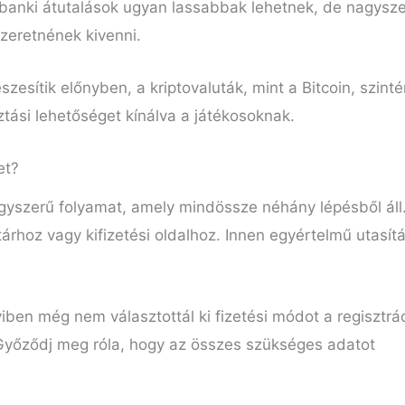
 banki átutalások ugyan lassabbak lehetnek, de nagysz
zeretnének kivenni.
esítik előnyben, a kriptovaluták, mint a Bitcoin, szinté
ztási lehetőséget kínálva a játékosoknak.
et?
gyszerű folyamat, amely mindössze néhány lépésből áll
tárhoz vagy kifizetési oldalhoz. Innen egyértelmű utasít
iben még nem választottál ki fizetési módot a regisztrá
 Győződj meg róla, hogy az összes szükséges adatot