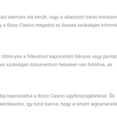
ldául elemzés alá került, vagy a választott banki módsze
ogy a Bizzo Casino megadta az összes szükséges informá
az többnyire a fiókodhoz kapcsolódó hiányos vagy pontat
zes szükséges dokumentum helyesen van feltöltve, és
pj kapcsolatba a Bizzo Casino ügyfélszolgálatával. Ők
kérdésedre, így bízol benne, hogy a lehető leghamarab