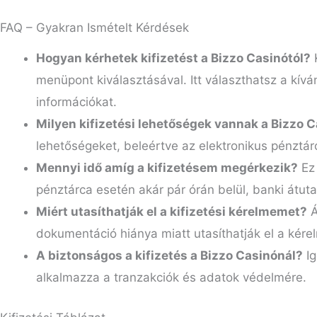
FAQ – Gyakran Ismételt Kérdések
Hogyan kérhetek kifizetést a Bizzo Casinótól?
K
menüpont kiválasztásával. Itt választhatsz a kívá
információkat.
Milyen kifizetési lehetőségek vannak a Bizzo 
lehetőségeket, beleértve az elektronikus pénztárc
Mennyi idő amíg a kifizetésem megérkezik?
Ez 
pénztárca esetén akár pár órán belül, banki átu
Miért utasíthatják el a kifizetési kérelmemet?
Á
dokumentáció hiánya miatt utasíthatják el a kérel
A biztonságos a kifizetés a Bizzo Casinónál?
Ig
alkalmazza a tranzakciók és adatok védelmére.