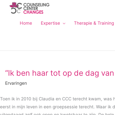
Ga
naar
de
Home
Expertise
Therapie & Training
inhoud
“Ik ben haar tot op de dag v
Ervaringen
Toen ik in 2010 bij Claudia en CCC terecht kwam, was h
eerst in mijn leven in een groepsessie terecht. Waar ik
uitgedaagd zelf ook open en kwetsbaar te zijn. De hele