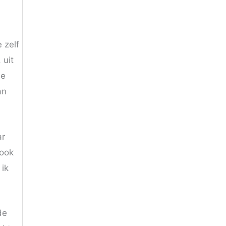
 zelf
 uit
je
an
ar
 ook
 ik
de