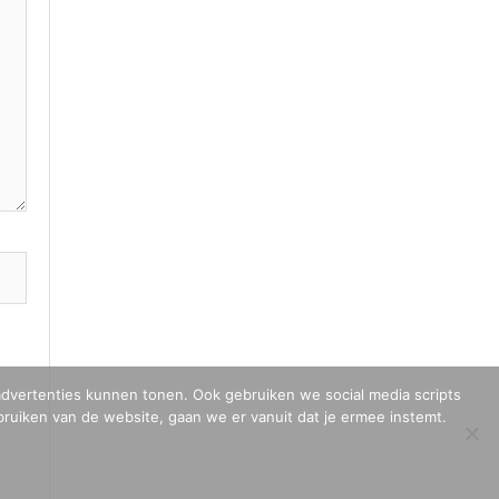
 advertenties kunnen tonen. Ook gebruiken we social media scripts
ebruiken van de website, gaan we er vanuit dat je ermee instemt.