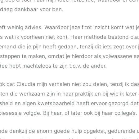
andaag dankbaar voor ben.
ft weinig advies. Waardoor jezelf tot inzicht komt wat je
iets wat ik voorheen niet kon). Haar methode bestond o.a.
 iemand die je pijn heeft gedaan, tenzij dit iets zegt over 
 stappen te maken, omdat je hierdoor als volwassene a
dee hebt machteloos te zijn t.o.v. de ander.
ok dat Claudia mijn verhalen niet zou delen, tenzij ik da
n die werkzaam zijn in haar praktijk en bij wie ik later
osheid en eigen kwetsbaarheid heeft ervoor gezorgd dat
esessie volgde. Bij haar, of later ook bij haar collega’s.
ede dankzij de enorm goede hulp opgelost, gedurende 