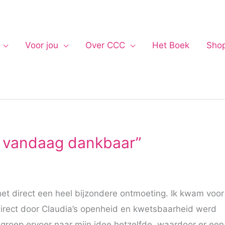
Voor jou
Over CCC
Het Boek
Sho
an vandaag dankbaar”
et direct een heel bijzondere ontmoeting. Ik kwam voor
 direct door Claudia’s openheid en kwetsbaarheid werd
 groep ervoer naar mijn idee hetzelfde, waardoor er een