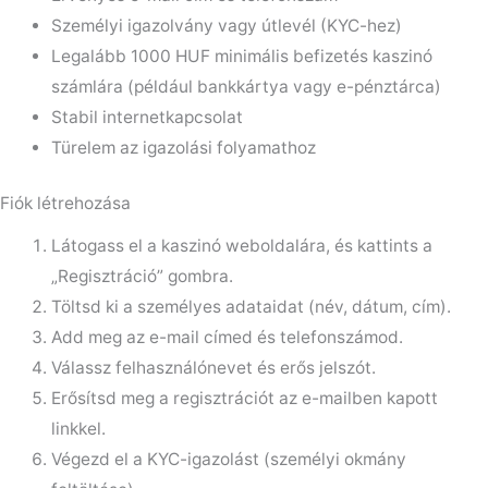
Személyi igazolvány vagy útlevél (KYC-hez)
Legalább 1000 HUF minimális befizetés kaszinó
számlára (például bankkártya vagy e-pénztárca)
Stabil internetkapcsolat
Türelem az igazolási folyamathoz
Fiók létrehozása
Látogass el a kaszinó weboldalára, és kattints a
„Regisztráció” gombra.
Töltsd ki a személyes adataidat (név, dátum, cím).
Add meg az e-mail címed és telefonszámod.
Válassz felhasználónevet és erős jelszót.
Erősítsd meg a regisztrációt az e-mailben kapott
linkkel.
Végezd el a KYC-igazolást (személyi okmány