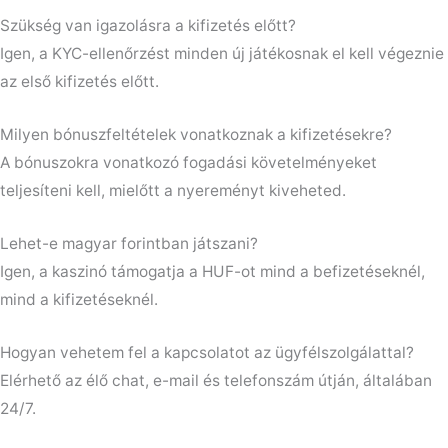
Szükség van igazolásra a kifizetés előtt?
Igen, a KYC-ellenőrzést minden új játékosnak el kell végeznie
az első kifizetés előtt.
Milyen bónuszfeltételek vonatkoznak a kifizetésekre?
A bónuszokra vonatkozó fogadási követelményeket
teljesíteni kell, mielőtt a nyereményt kiveheted.
Lehet-e magyar forintban játszani?
Igen, a kaszinó támogatja a HUF-ot mind a befizetéseknél,
mind a kifizetéseknél.
Hogyan vehetem fel a kapcsolatot az ügyfélszolgálattal?
Elérhető az élő chat, e-mail és telefonszám útján, általában
24/7.