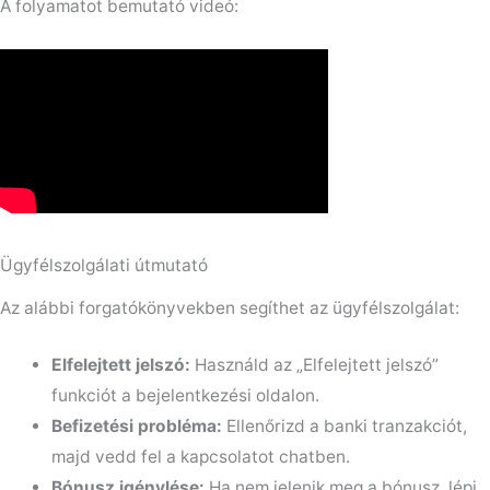
A folyamatot bemutató videó:
Ügyfélszolgálati útmutató
Az alábbi forgatókönyvekben segíthet az ügyfélszolgálat:
Elfelejtett jelszó:
Használd az „Elfelejtett jelszó”
funkciót a bejelentkezési oldalon.
Befizetési probléma:
Ellenőrizd a banki tranzakciót,
majd vedd fel a kapcsolatot chatben.
Bónusz igénylése:
Ha nem jelenik meg a bónusz, lépj