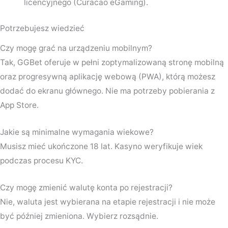
licencyjnego (Curacao eGaming).
Potrzebujesz wiedzieć
Czy mogę grać na urządzeniu mobilnym?
Tak, GGBet oferuje w pełni zoptymalizowaną stronę mobilną
oraz progresywną aplikację webową (PWA), którą możesz
dodać do ekranu głównego. Nie ma potrzeby pobierania z
App Store.
Jakie są minimalne wymagania wiekowe?
Musisz mieć ukończone 18 lat. Kasyno weryfikuje wiek
podczas procesu KYC.
Czy mogę zmienić walutę konta po rejestracji?
Nie, waluta jest wybierana na etapie rejestracji i nie może
być później zmieniona. Wybierz rozsądnie.