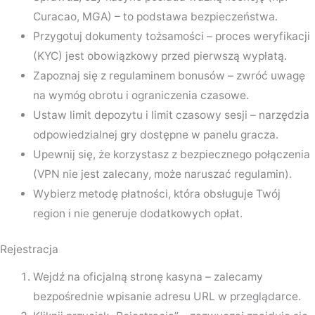
Curacao, MGA) – to podstawa bezpieczeństwa.
Przygotuj dokumenty tożsamości – proces weryfikacji
(KYC) jest obowiązkowy przed pierwszą wypłatą.
Zapoznaj się z regulaminem bonusów – zwróć uwagę
na wymóg obrotu i ograniczenia czasowe.
Ustaw limit depozytu i limit czasowy sesji – narzędzia
odpowiedzialnej gry dostępne w panelu gracza.
Upewnij się, że korzystasz z bezpiecznego połączenia
(VPN nie jest zalecany, może naruszać regulamin).
Wybierz metodę płatności, która obsługuje Twój
region i nie generuje dodatkowych opłat.
Rejestracja
Wejdź na oficjalną stronę kasyna – zalecamy
bezpośrednie wpisanie adresu URL w przeglądarce.