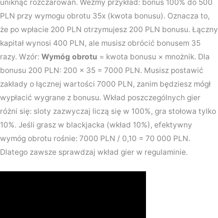
uniknąć rozczarowań. Weźmy przykład: bonus 100% do 500
PLN przy wymogu obrotu 35x (kwota bonusu). Oznacza to,
że po wpłacie 200 PLN otrzymujesz 200 PLN bonusu. Łączny
kapitał wynosi 400 PLN, ale musisz obrócić bonusem 35
razy. Wzór:
Wymóg obrotu
= kwota bonusu × mnożnik. Dla
bonusu 200 PLN: 200 × 35 = 7000 PLN. Musisz postawić
zakłady o łącznej wartości 7000 PLN, zanim będziesz mógł
wypłacić wygrane z bonusu. Wkład poszczególnych gier
różni się: sloty zazwyczaj liczą się w 100%, gra stołowa tylko
10%. Jeśli grasz w blackjacka (wkład 10%), efektywny
wymóg obrotu rośnie: 7000 PLN / 0,10 = 70 000 PLN.
Dlatego zawsze sprawdzaj wkład gier w regulaminie.