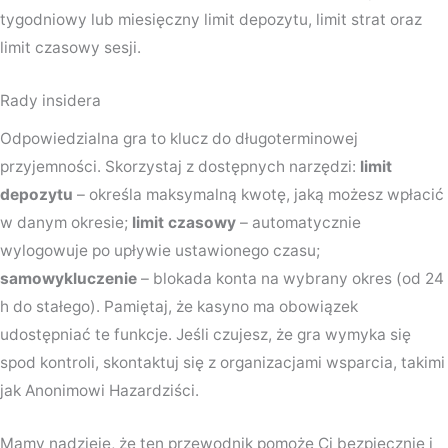
tygodniowy lub miesięczny limit depozytu, limit strat oraz
limit czasowy sesji.
Rady insidera
Odpowiedzialna gra to klucz do długoterminowej
przyjemności. Skorzystaj z dostępnych narzędzi:
limit
depozytu
– określa maksymalną kwotę, jaką możesz wpłacić
w danym okresie;
limit czasowy
– automatycznie
wylogowuje po upływie ustawionego czasu;
samowykluczenie
– blokada konta na wybrany okres (od 24
h do stałego). Pamiętaj, że kasyno ma obowiązek
udostępniać te funkcje. Jeśli czujesz, że gra wymyka się
spod kontroli, skontaktuj się z organizacjami wsparcia, takimi
jak Anonimowi Hazardziści.
Mamy nadzieję, że ten przewodnik pomoże Ci bezpiecznie i