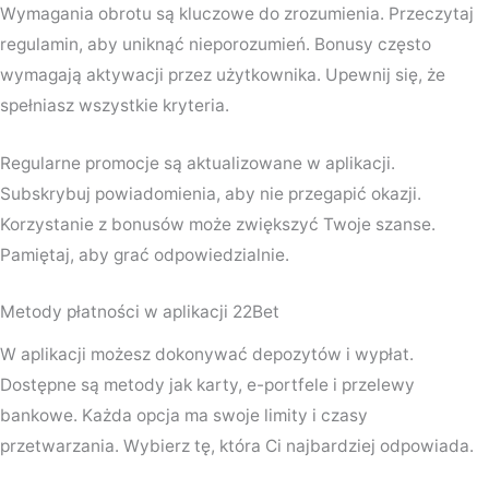
Wymagania obrotu są kluczowe do zrozumienia. Przeczytaj
regulamin, aby uniknąć nieporozumień. Bonusy często
wymagają aktywacji przez użytkownika. Upewnij się, że
spełniasz wszystkie kryteria.
Regularne promocje są aktualizowane w aplikacji.
Subskrybuj powiadomienia, aby nie przegapić okazji.
Korzystanie z bonusów może zwiększyć Twoje szanse.
Pamiętaj, aby grać odpowiedzialnie.
Metody płatności w aplikacji 22Bet
W aplikacji możesz dokonywać depozytów i wypłat.
Dostępne są metody jak karty, e-portfele i przelewy
bankowe. Każda opcja ma swoje limity i czasy
przetwarzania. Wybierz tę, która Ci najbardziej odpowiada.