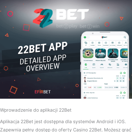
Wprowadzenie do aplikacji 22Bet
Aplikacja 22Bet jest dostępna dla systemów Android i iOS.
Zapewnia pełny dostęp do oferty Casino 22Bet. Możesz grać