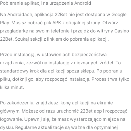
Pobieranie aplikacji na urządzenia Android
Na Androidach, aplikacja 22Bet nie jest dostępna w Google
Play. Musisz pobrać plik APK z oficjalnej strony. Otwórz
przeglądarkę na swoim telefonie i przejdź do witryny Casino
22Bet. Szukaj sekcji z linkiem do pobrania aplikacji.
Przed instalacją, w ustawieniach bezpieczeństwa
urządzenia, zezwól na instalację z nieznanych źródeł. To
standardowy krok dla aplikacji spoza sklepu. Po pobraniu
pliku, dotknij go, aby rozpocząć instalację. Proces trwa tylko
kilka minut.
Po zakończeniu, znajdziesz ikonę aplikacji na ekranie
głównym. Możesz od razu uruchomić 22Bet app i rozpocząć
logowanie. Upewnij się, że masz wystarczająco miejsca na
dysku. Regularne aktualizacje są ważne dla optymalnej