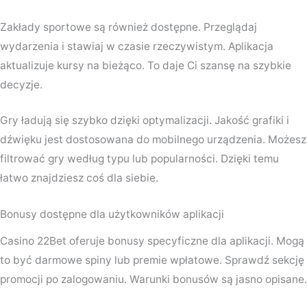
Zakłady sportowe są również dostępne. Przeglądaj
wydarzenia i stawiaj w czasie rzeczywistym. Aplikacja
aktualizuje kursy na bieżąco. To daje Ci szansę na szybkie
decyzje.
Gry ładują się szybko dzięki optymalizacji. Jakość grafiki i
dźwięku jest dostosowana do mobilnego urządzenia. Możesz
filtrować gry według typu lub popularności. Dzięki temu
łatwo znajdziesz coś dla siebie.
Bonusy dostępne dla użytkowników aplikacji
Casino 22Bet oferuje bonusy specyficzne dla aplikacji. Mogą
to być darmowe spiny lub premie wpłatowe. Sprawdź sekcję
promocji po zalogowaniu. Warunki bonusów są jasno opisane.