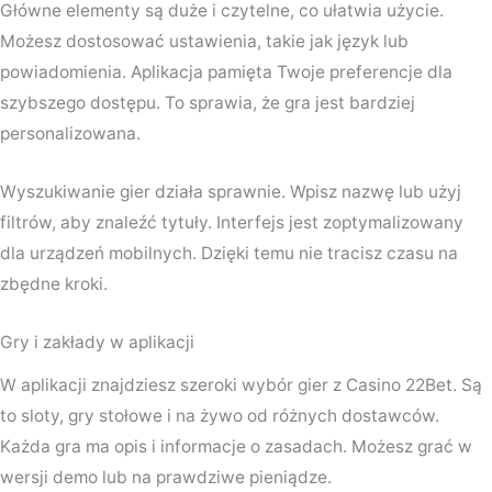
Główne elementy są duże i czytelne, co ułatwia użycie.
Możesz dostosować ustawienia, takie jak język lub
powiadomienia. Aplikacja pamięta Twoje preferencje dla
szybszego dostępu. To sprawia, że gra jest bardziej
personalizowana.
Wyszukiwanie gier działa sprawnie. Wpisz nazwę lub użyj
filtrów, aby znaleźć tytuły. Interfejs jest zoptymalizowany
dla urządzeń mobilnych. Dzięki temu nie tracisz czasu na
zbędne kroki.
Gry i zakłady w aplikacji
W aplikacji znajdziesz szeroki wybór gier z Casino 22Bet. Są
to sloty, gry stołowe i na żywo od różnych dostawców.
Każda gra ma opis i informacje o zasadach. Możesz grać w
wersji demo lub na prawdziwe pieniądze.