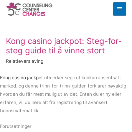
Ga
Hoof
naar
de
inhoud
Kong casino jackpot: Steg-for-
steg guide til å vinne stort
Relatieverslaving
Kong casino jackpot
utmerker seg i et konkurranseutsatt
marked, og denne trinn-for-trinn-guiden forklarer nøyaktig
hvordan du får mest mulig ut av det. Enten du er ny eller
erfaren, vil du lære alt fra registrering til avansert
bonusmatematikk.
Forutsetninger