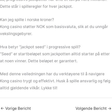
Dette står i spilleregler for hver jackpot.
Kan jeg spille i norske kroner?
Kong casino støtter NOK som basisvaluta, slik at du unngår
vekslingsgebyrer.
Hva betyr “jackpot seed” i progressive spill?
“Seed” er startbeløpet som jackpotten alltid starter på etter
at noen vinner. Dette beløpet er garantert.
Med denne veiledningen har du verktøyene til å navigere
Kong casino trygt og effektivt. Husk å spille ansvarlig og følg
alltid gjeldende vilkår. Lykke til!
←
Vorige Bericht
Volgende Bericht
→