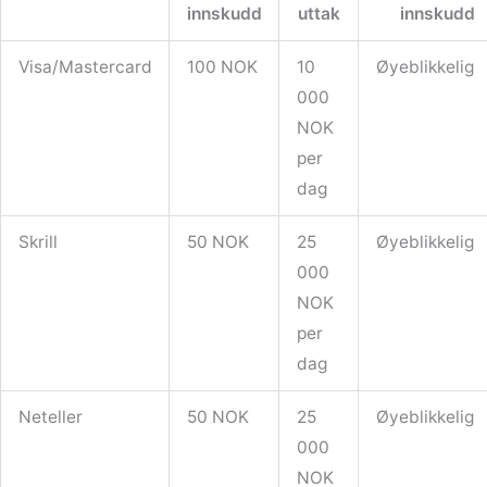
innskudd
uttak
innskudd
Visa/Mastercard
100 NOK
10
Øyeblikkelig
000
NOK
per
dag
Skrill
50 NOK
25
Øyeblikkelig
000
NOK
per
dag
Neteller
50 NOK
25
Øyeblikkelig
000
NOK