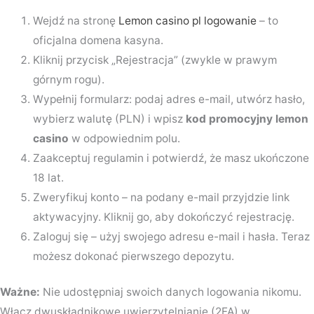
Wejdź na stronę
Lemon casino pl logowanie
– to
oficjalna domena kasyna.
Kliknij przycisk „Rejestracja” (zwykle w prawym
górnym rogu).
Wypełnij formularz: podaj adres e-mail, utwórz hasło,
wybierz walutę (PLN) i wpisz
kod promocyjny lemon
casino
w odpowiednim polu.
Zaakceptuj regulamin i potwierdź, że masz ukończone
18 lat.
Zweryfikuj konto – na podany e-mail przyjdzie link
aktywacyjny. Kliknij go, aby dokończyć rejestrację.
Zaloguj się – użyj swojego adresu e-mail i hasła. Teraz
możesz dokonać pierwszego depozytu.
Ważne:
Nie udostępniaj swoich danych logowania nikomu.
Włącz dwuskładnikowe uwierzytelnianie (2FA) w