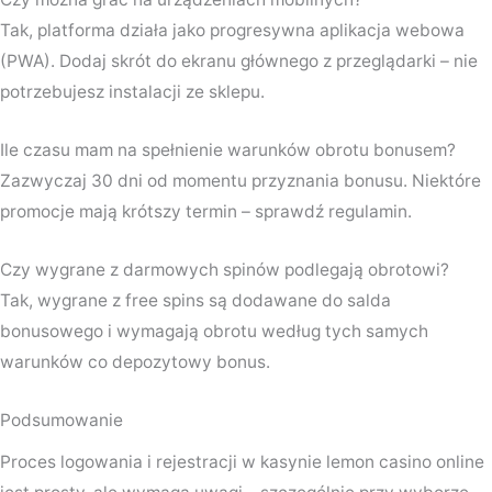
Tak, platforma działa jako progresywna aplikacja webowa
(PWA). Dodaj skrót do ekranu głównego z przeglądarki – nie
potrzebujesz instalacji ze sklepu.
Ile czasu mam na spełnienie warunków obrotu bonusem?
Zazwyczaj 30 dni od momentu przyznania bonusu. Niektóre
promocje mają krótszy termin – sprawdź regulamin.
Czy wygrane z darmowych spinów podlegają obrotowi?
Tak, wygrane z free spins są dodawane do salda
bonusowego i wymagają obrotu według tych samych
warunków co depozytowy bonus.
Podsumowanie
Proces logowania i rejestracji w kasynie lemon casino online