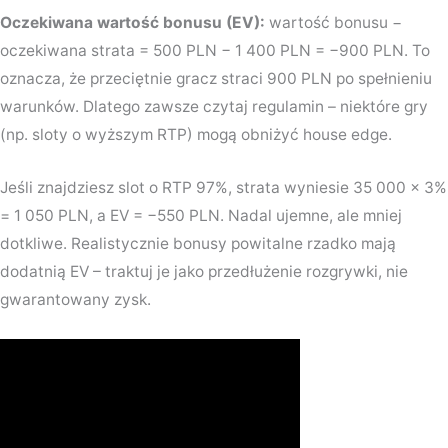
Oczekiwana wartość bonusu (EV):
wartość bonusu −
oczekiwana strata = 500 PLN − 1 400 PLN = −900 PLN. To
oznacza, że przeciętnie gracz straci 900 PLN po spełnieniu
warunków. Dlatego zawsze czytaj regulamin – niektóre gry
(np. sloty o wyższym RTP) mogą obniżyć house edge.
Jeśli znajdziesz slot o RTP 97%, strata wyniesie 35 000 × 3%
= 1 050 PLN, a EV = −550 PLN. Nadal ujemne, ale mniej
dotkliwe. Realistycznie bonusy powitalne rzadko mają
dodatnią EV – traktuj je jako przedłużenie rozgrywki, nie
gwarantowany zysk.