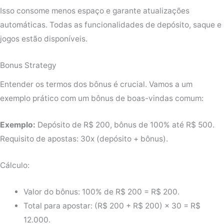
Isso consome menos espaço e garante atualizações
automáticas. Todas as funcionalidades de depósito, saque e
jogos estão disponíveis.
Bonus Strategy
Entender os termos dos bônus é crucial. Vamos a um
exemplo prático com um bônus de boas-vindas comum:
Exemplo:
Depósito de R$ 200, bônus de 100% até R$ 500.
Requisito de apostas: 30x (depósito + bônus).
Cálculo:
Valor do bônus: 100% de R$ 200 = R$ 200.
Total para apostar: (R$ 200 + R$ 200) × 30 = R$
12.000.