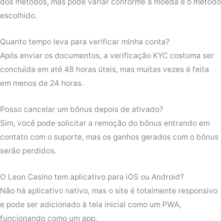
dos métodos, mas pode variar conforme a moeda e o método
escolhido.
Quanto tempo leva para verificar minha conta?
Após enviar os documentos, a verificação KYC costuma ser
concluída em até 48 horas úteis, mas muitas vezes é feita
em menos de 24 horas.
Posso cancelar um bônus depois de ativado?
Sim, você pode solicitar a remoção do bônus entrando em
contato com o suporte, mas os ganhos gerados com o bônus
serão perdidos.
O Leon Casino tem aplicativo para iOS ou Android?
Não há aplicativo nativo, mas o site é totalmente responsivo
e pode ser adicionado à tela inicial como um PWA,
funcionando como um app.