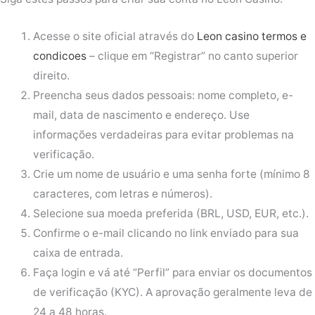
Acesse o site oficial através do
Leon casino termos e
condicoes
– clique em “Registrar” no canto superior
direito.
Preencha seus dados pessoais: nome completo, e-
mail, data de nascimento e endereço. Use
informações verdadeiras para evitar problemas na
verificação.
Crie um nome de usuário e uma senha forte (mínimo 8
caracteres, com letras e números).
Selecione sua moeda preferida (BRL, USD, EUR, etc.).
Confirme o e-mail clicando no link enviado para sua
caixa de entrada.
Faça login e vá até “Perfil” para enviar os documentos
de verificação (KYC). A aprovação geralmente leva de
24 a 48 horas.