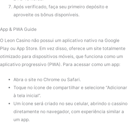
Após verificado, faça seu primeiro depósito e
aproveite os bônus disponíveis.
App & PWA Guide
O Leon Casino não possui um aplicativo nativo na Google
Play ou App Store. Em vez disso, oferece um site totalmente
otimizado para dispositivos móveis, que funciona como um
aplicativo progressivo (PWA). Para acessar como um app:
Abra o site no Chrome ou Safari.
Toque no ícone de compartilhar e selecione “Adicionar
à tela inicial”.
Um ícone será criado no seu celular, abrindo o cassino
diretamente no navegador, com experiência similar a
um app.