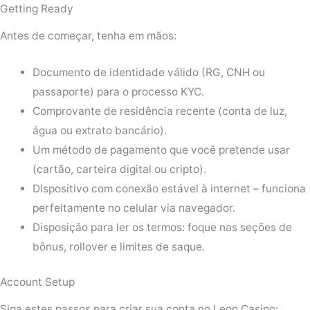
Getting Ready
Antes de começar, tenha em mãos:
Documento de identidade válido (RG, CNH ou
passaporte) para o processo KYC.
Comprovante de residência recente (conta de luz,
água ou extrato bancário).
Um método de pagamento que você pretende usar
(cartão, carteira digital ou cripto).
Dispositivo com conexão estável à internet – funciona
perfeitamente no celular via navegador.
Disposição para ler os termos: foque nas seções de
bônus, rollover e limites de saque.
Account Setup
Siga estes passos para criar sua conta no Leon Casino: