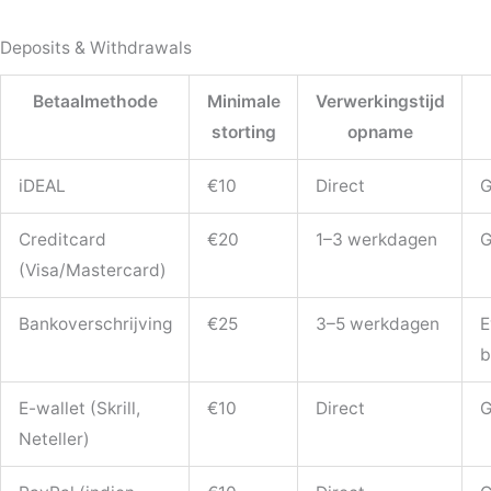
Deposits & Withdrawals
Betaalmethode
Minimale
Verwerkingstijd
storting
opname
iDEAL
€10
Direct
G
Creditcard
€20
1–3 werkdagen
G
(Visa/Mastercard)
Bankoverschrijving
€25
3–5 werkdagen
E
b
E-wallet (Skrill,
€10
Direct
G
Neteller)