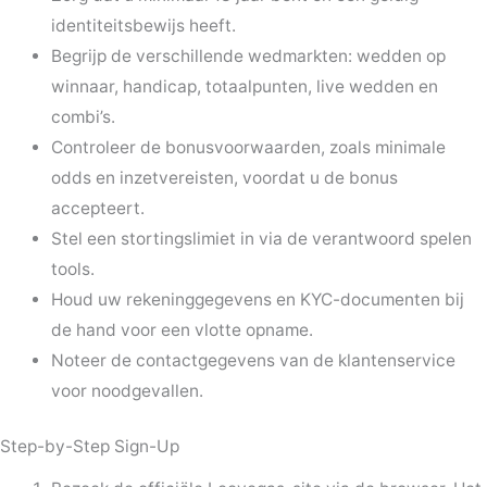
identiteitsbewijs heeft.
Begrijp de verschillende wedmarkten: wedden op
winnaar, handicap, totaalpunten, live wedden en
combi’s.
Controleer de bonusvoorwaarden, zoals minimale
odds en inzetvereisten, voordat u de bonus
accepteert.
Stel een stortingslimiet in via de verantwoord spelen
tools.
Houd uw rekeninggegevens en KYC-documenten bij
de hand voor een vlotte opname.
Noteer de contactgegevens van de klantenservice
voor noodgevallen.
Step-by-Step Sign-Up