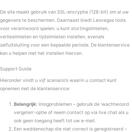
De site maakt gebruik van SSL-encryptie (128-bit) om al uw
gegevens te beschermen. Daarnaast biedt Leovegas tools
voor verantwoord spelen: u kunt stortingslimieten,
verlieslimieten en tijdslimieten instellen, evenals
zelfuitsluiting voor een bepaalde periode. De klantenservice
kan u helpen met het instellen hiervan.
Support Guide
Hieronder vindt u vijf scenario’s waarin u contact kunt
opnemen met de klantenservice:
Belangrijk:
Inlogproblemen – gebruik de ‘wachtwoord
vergeten’-optie of neem contact op via live chat als u
ook geen toegang heeft tot uw e-mail.
Een weddenschap die niet correct is geregistreerd –