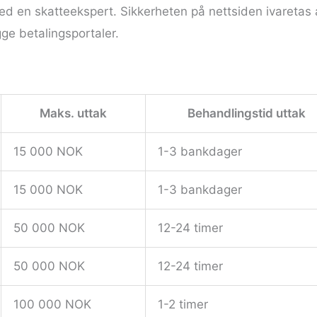
med en skatteekspert. Sikkerheten på nettsiden ivaretas 
ge betalingsportaler.
Maks. uttak
Behandlingstid uttak
15 000 NOK
1-3 bankdager
15 000 NOK
1-3 bankdager
50 000 NOK
12-24 timer
50 000 NOK
12-24 timer
100 000 NOK
1-2 timer