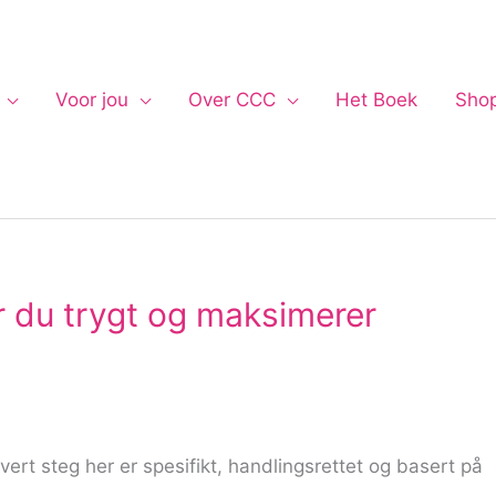
Voor jou
Over CCC
Het Boek
Sho
ler du trygt og maksimerer
ert steg her er spesifikt, handlingsrettet og basert på