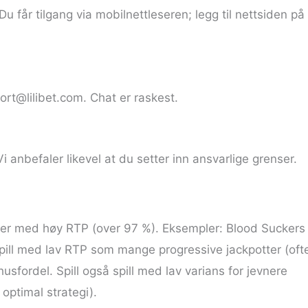
Du får tilgang via mobilnettleseren; legg til nettsiden på
ort@lilibet.com. Chat er raskest.
 anbefaler likevel at du setter inn ansvarlige grenser.
ater med høy RTP (over 97 %). Eksempler: Blood Suckers
pill med lav RTP som mange progressive jackpotter (oft
sfordel. Spill også spill med lav varians for jevnere
optimal strategi).