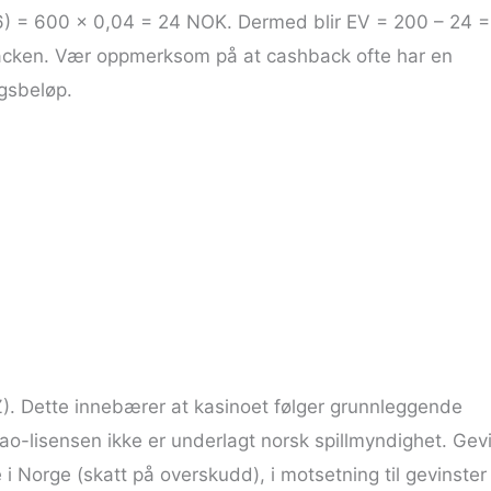
) = 600 × 0,04 = 24 NOK. Dermed blir EV = 200 – 24 =
hbacken. Vær oppmerksom på at cashback ofte har en
ngsbeløp.
Z). Dette innebærer at kasinoet følger grunnleggende
cao-lisensen ikke er underlagt norsk spillmyndighet. Gev
i Norge (skatt på overskudd), i motsetning til gevinster 