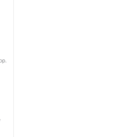
pp.
e