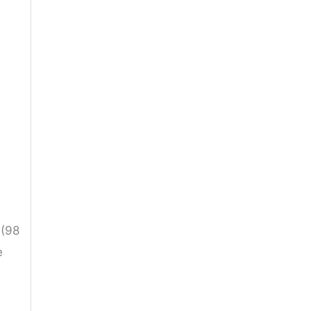
 (98
e