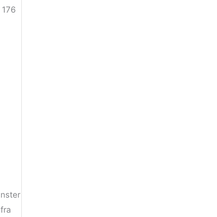
 176
inster
fra