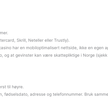
mmer.
card, Skrill, Neteller eller Trustly).
 casino har en mobiloptimalisert nettside, ikke en egen a
o, og at gevinster kan være skattepliktige i Norge (sjekk
rst til høyre.
navn, fødselsdato, adresse og telefonnummer. Bruk samm