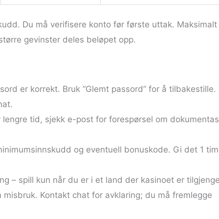
dd. Du må verifisere konto før første uttak. Maksimalt
tørre gevinster deles beløpet opp.
ord er korrekt. Bruk “Glemt passord” for å tilbakestille.
hat.
r lengre tid, sjekk e-post for forespørsel om dokumentas
 minimumsinnskudd og eventuell bonuskode. Gi det 1 tim
ng – spill kun når du er i et land der kasinoet er tilgjenge
 misbruk. Kontakt chat for avklaring; du må fremlegge