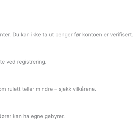
ter. Du kan ikke ta ut penger før kontoen er verifisert.
e ved registrering.
 rulett teller mindre – sjekk vilkårene.
ndører kan ha egne gebyrer.