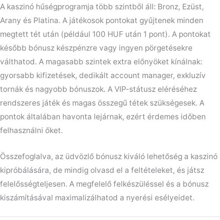
A kaszinó hűségprogramja több szintből áll: Bronz, Ezüst,
Arany és Platina. A játékosok pontokat gyűjtenek minden
megtett tét után (például 100 HUF után 1 pont). A pontokat
később bónusz készpénzre vagy ingyen pörgetésekre
válthatod. A magasabb szintek extra előnyöket kínálnak:
gyorsabb kifizetések, dedikált account manager, exkluzív
tornák és nagyobb bónuszok. A VIP-státusz eléréséhez
rendszeres játék és magas összegű tétek szükségesek. A
pontok általában havonta lejárnak, ezért érdemes időben
felhasználni őket.
Összefoglalva, az üdvözlő bónusz kiváló lehetőség a kaszinó
kipróbálására, de mindig olvasd el a feltételeket, és játsz
felelősségteljesen. A megfelelő felkészüléssel és a bónusz
kiszámításával maximalizálhatod a nyerési esélyeidet.