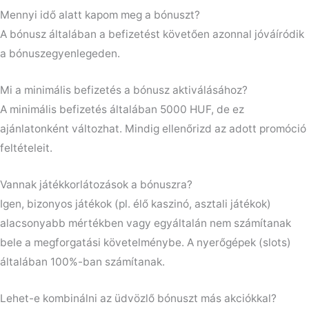
Mennyi idő alatt kapom meg a bónuszt?
A bónusz általában a befizetést követően azonnal jóváíródik
a bónuszegyenlegeden.
Mi a minimális befizetés a bónusz aktiválásához?
A minimális befizetés általában 5000 HUF, de ez
ajánlatonként változhat. Mindig ellenőrizd az adott promóció
feltételeit.
Vannak játékkorlátozások a bónuszra?
Igen, bizonyos játékok (pl. élő kaszinó, asztali játékok)
alacsonyabb mértékben vagy egyáltalán nem számítanak
bele a megforgatási követelménybe. A nyerőgépek (slots)
általában 100%-ban számítanak.
Lehet-e kombinálni az üdvözlő bónuszt más akciókkal?