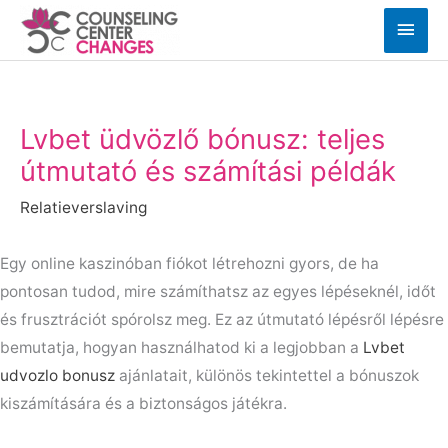
Ga
Hoof
naar
de
inhoud
Lvbet üdvözlő bónusz: teljes
útmutató és számítási példák
Relatieverslaving
Egy online kaszinóban fiókot létrehozni gyors, de ha
pontosan tudod, mire számíthatsz az egyes lépéseknél, időt
és frusztrációt spórolsz meg. Ez az útmutató lépésről lépésre
bemutatja, hogyan használhatod ki a legjobban a
Lvbet
udvozlo bonusz
ajánlatait, különös tekintettel a bónuszok
kiszámítására és a biztonságos játékra.