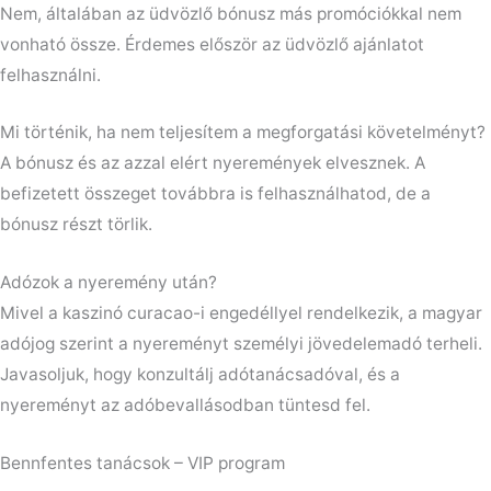
Nem, általában az üdvözlő bónusz más promóciókkal nem
vonható össze. Érdemes először az üdvözlő ajánlatot
felhasználni.
Mi történik, ha nem teljesítem a megforgatási követelményt?
A bónusz és az azzal elért nyeremények elvesznek. A
befizetett összeget továbbra is felhasználhatod, de a
bónusz részt törlik.
Adózok a nyeremény után?
Mivel a kaszinó curacao-i engedéllyel rendelkezik, a magyar
adójog szerint a nyereményt személyi jövedelemadó terheli.
Javasoljuk, hogy konzultálj adótanácsadóval, és a
nyereményt az adóbevallásodban tüntesd fel.
Bennfentes tanácsok – VIP program