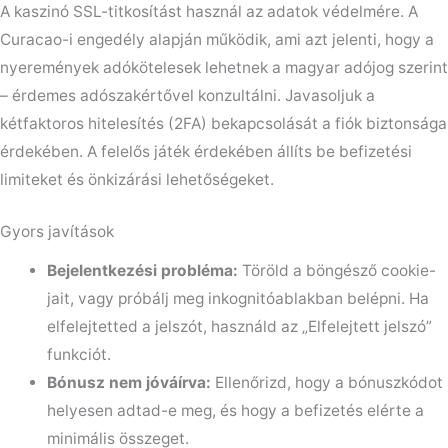
A kaszinó SSL-titkosítást használ az adatok védelmére. A
Curacao-i engedély alapján működik, ami azt jelenti, hogy a
nyeremények adókötelesek lehetnek a magyar adójog szerint
– érdemes adószakértővel konzultálni. Javasoljuk a
kétfaktoros hitelesítés (2FA) bekapcsolását a fiók biztonsága
érdekében. A felelős játék érdekében állíts be befizetési
limiteket és önkizárási lehetőségeket.
Gyors javítások
Bejelentkezési probléma:
Töröld a böngésző cookie-
jait, vagy próbálj meg inkognitóablakban belépni. Ha
elfelejtetted a jelszót, használd az „Elfelejtett jelszó”
funkciót.
Bónusz nem jóváírva:
Ellenőrizd, hogy a bónuszkódot
helyesen adtad-e meg, és hogy a befizetés elérte a
minimális összeget.