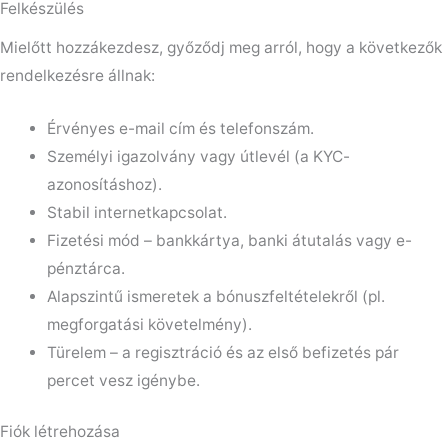
Felkészülés
Mielőtt hozzákezdesz, győződj meg arról, hogy a következők
rendelkezésre állnak:
Érvényes e-mail cím és telefonszám.
Személyi igazolvány vagy útlevél (a KYC-
azonosításhoz).
Stabil internetkapcsolat.
Fizetési mód – bankkártya, banki átutalás vagy e-
pénztárca.
Alapszintű ismeretek a bónuszfeltételekről (pl.
megforgatási követelmény).
Türelem – a regisztráció és az első befizetés pár
percet vesz igénybe.
Fiók létrehozása