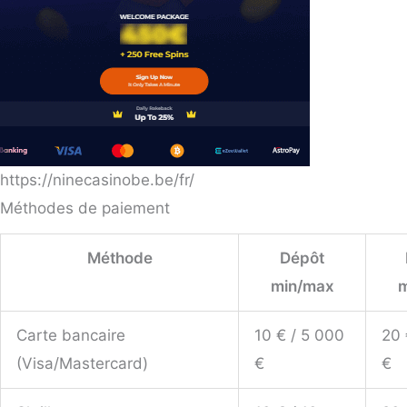
https://ninecasinobe.be/fr/
Méthodes de paiement
Méthode
Dépôt
min/max
m
Carte bancaire
10 € / 5 000
20 
(Visa/Mastercard)
€
€