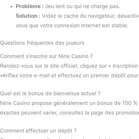
Problème :
Jeu lent ou qui ne charge pas.
Solution :
Videz le cache du navigateur, désactiv
vous que votre connexion Internet est stable.
Questions fréquentes des joueurs
Comment s’inscrire sur Nine Casino ?
Rendez-vous sur le site officiel, cliquez sur « Inscripti
vérifiez votre e-mail et effectuez un premier dépôt pour
Quel est le bonus de bienvenue actuel ?
Nine Casino propose généralement un bonus de 100 % ju
exactes peuvent varier, consultez la page des promotio
Comment effectuer un dépôt ?