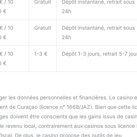
€ / 10
Gratuit
Dépôt instantané, retrait sous
0 €
24h
€ / 10
Gratuit
Dépôt instantané, retrait sous
0 €
24h
€ / 10
1-3 €
Dépôt 1-3 jours, retrait 5-7 jou
0 €
ger les données personnelles et financières. Le casino e
ment de Curaçao (licence n° 1668/JAZ). Bien que cette li
ges doivent être conscients que les gains issus de casi
 le revenu local, contrairement aux casinos sous licenc
iscal. De plus, le casino propose des outils de jeu