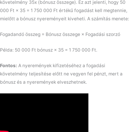
követelmény 35x (bónusz összege). Ez azt jelenti, hogy 50
000 Ft × 35 = 1 750 000 Ft értékű fogadást kell megtennie,
mielőtt a bónusz nyereményeit kiveheti. A számítás menete:
Fogadandó összeg = Bónusz összege × Fogadási szorzó
Példa: 50 000 Ft bónusz × 35 = 1 750 000 Ft.
Fontos:
A nyeremények kifizetéséhez a fogadási
követelmény teljesítése előtt ne vegyen fel pénzt, mert a
bónusz és a nyeremények elveszhetnek.