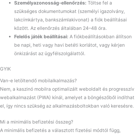
Személyazonosság-ellenőrzés:
Töltse fel a
szükséges dokumentumokat (személyi igazolvány,
lakcímkártya, bankszámlakivonat) a fiók beállításai
között. Az ellenőrzés általában 24–48 óra.
Felelős játék beállításai:
A fiókbeállításokban állítson
be napi, heti vagy havi betéti korlátot, vagy kérjen
önkizárást az ügyfélszolgálattól.
GYIK
Van-e letöltendő mobilalkalmazás?
Nem, a kaszinó mobilra optimalizált weboldalt és progresszív
webalkalmazást (PWA) kínál, amelyet a böngészőből indíthat
el, így nincs szükség az alkalmazásboltokban való keresésre.
Mi a minimális befizetési összeg?
A minimális befizetés a választott fizetési módtól függ,