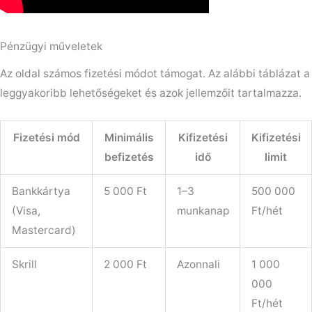
Pénzügyi műveletek
Az oldal számos fizetési módot támogat. Az alábbi táblázat a
leggyakoribb lehetőségeket és azok jellemzőit tartalmazza.
Fizetési mód
Minimális
Kifizetési
Kifizetési
befizetés
idő
limit
Bankkártya
5 000 Ft
1–3
500 000
(Visa,
munkanap
Ft/hét
Mastercard)
Skrill
2 000 Ft
Azonnali
1 000
000
Ft/hét