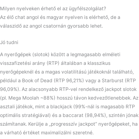
Milyen nyelveken érhető el az ügyfélszolgálat?
Az élő chat angol és magyar nyelven is elérhető, de a
válaszidő az angol csatornán gyorsabb lehet.
Jó tudni
A nyerőgépek (slotok) között a legmagasabb elméleti
visszafizetési arány (RTP) általában a klasszikus
nyerőgépeknél és a magas volatilitású játékoknál található,
például a Book of Dead (RTP 96,21%) vagy a Starburst (RTP
96,09%). Az alacsonyabb RTP-vel rendelkező jackpot slotok
(pl. Mega Moolah ~88%) hosszú távon kedvezőtlenebbek. Az
asztali játékok, mint a blackjack (99%-nál is magasabb RTP
optimális stratégiával) és a baccarat (98,94%), szintén jónak
számítanak. Kerülje a „progresszív jackpot” nyerőgépeket, ha
a várható értéket maximalizálni szeretné.