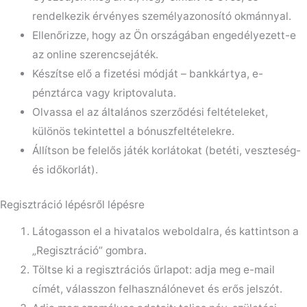
rendelkezik érvényes személyazonosító okmánnyal.
Ellenőrizze, hogy az Ön országában engedélyezett-e
az online szerencsejáték.
Készítse elő a fizetési módját – bankkártya, e-
pénztárca vagy kriptovaluta.
Olvassa el az általános szerződési feltételeket,
különös tekintettel a bónuszfeltételekre.
Állítson be felelős játék korlátokat (betéti, veszteség-
és időkorlát).
Regisztráció lépésről lépésre
Látogasson el a hivatalos weboldalra, és kattintson a
„Regisztráció” gombra.
Töltse ki a regisztrációs űrlapot: adja meg e-mail
címét, válasszon felhasználónevet és erős jelszót.