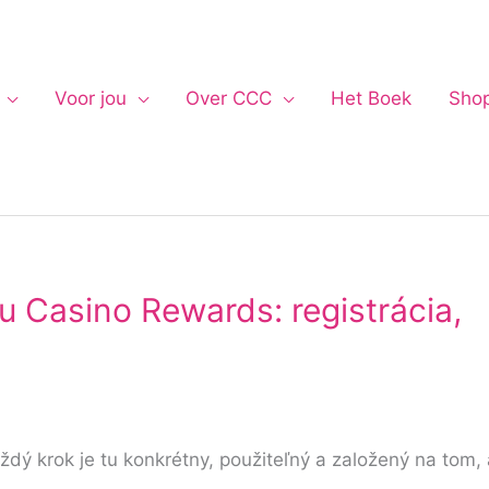
Voor jou
Over CCC
Het Boek
Sho
u Casino Rewards: registrácia,
ždý krok je tu konkrétny, použiteľný a založený na tom,