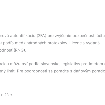
rovú autentifikáciu (2FA) pre zvýšenie bezpečnosti účtu
YC) podľa medzinárodných protokolov. Licencia vydaná
odnosť (RNG).
enciou môžu byť podľa slovenskej legislatívy predmetom
ený limit. Pre podrobnosti sa poraďte s daňovým porad
nižšie.