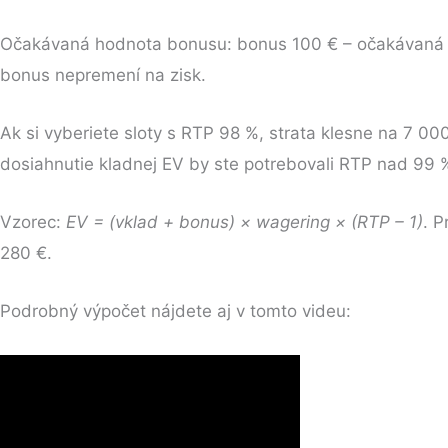
Očakávaná hodnota bonusu: bonus 100 € – očakávaná s
bonus nepremení na zisk.
Ak si vyberiete sloty s RTP 98 %, strata klesne na 7 0
dosiahnutie kladnej EV by ste potrebovali RTP nad 99
Vzorec:
EV = (vklad + bonus) × wagering × (RTP – 1)
. P
280 €.
Podrobný výpočet nájdete aj v tomto videu: