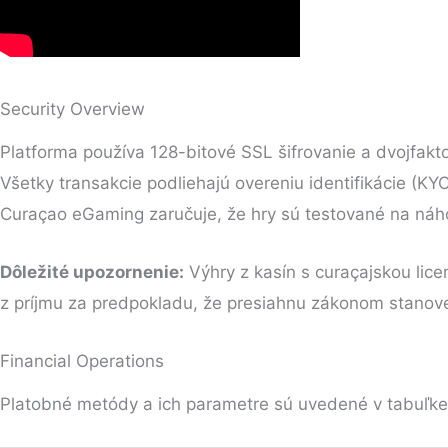
Security Overview
Platforma používa 128-bitové SSL šifrovanie a dvojfakto
Všetky transakcie podliehajú overeniu identifikácie (K
Curaçao eGaming zaručuje, že hry sú testované na náh
Dôležité upozornenie:
Výhry z kasín s curaçajskou lic
z príjmu za predpokladu, že presiahnu zákonom stanov
Financial Operations
Platobné metódy a ich parametre sú uvedené v tabuľke 