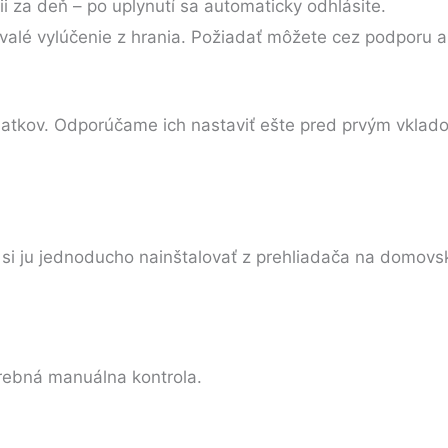
i za deň – po uplynutí sa automaticky odhlásite.
valé vylúčenie z hrania. Požiadať môžete cez podporu 
oplatkov. Odporúčame ich nastaviť ešte pred prvým vklad
 si ju jednoducho nainštalovať z prehliadača na domovs
rebná manuálna kontrola.