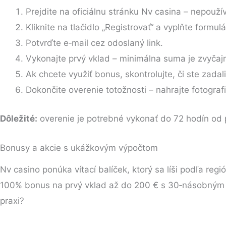
Prejdite na oficiálnu stránku Nv casina – nepouží
Kliknite na tlačidlo „Registrovať“ a vyplňte formu
Potvrďte e‑mail cez odoslaný link.
Vykonajte prvý vklad – minimálna suma je zvyčaj
Ak chcete využiť bonus, skontrolujte, či ste zada
Dokončite overenie totožnosti – nahrajte fotografi
Dôležité:
overenie je potrebné vykonať do 72 hodín od 
Bonusy a akcie s ukážkovým výpočtom
Nv casino ponúka vítací balíček, ktorý sa líši podľa reg
100% bonus na prvý vklad až do 200 € s 30‑násobným 
praxi?