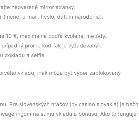
vajte neoverené mirror stránky.
lár (meno, e‑mail, heslo, dátum narodenia).
ne 10 €, maximálna podľa zvolenej metódy.
li prípadný promo kód (ak je vyžadovaný).
u dokladu a selfie.
prvého vkladu, inak môže byť výber zablokovaný.
iónu. Pre slovenských hráčov (nv casino slovakia) je bežn
wageringom na sumu vkladu a bonusu. Ako to funguje 