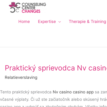
Ga
naar
de
Home
Expertise
Therapie & Training
inhoud
Praktický sprievodca Nv casin
Relatieverslaving
Tento praktický sprievodca
Nv casino casino app
sa zam
včasné výplaty. Či už ste začiatočník alebo skúsený hrá
casino app a vyhnúť sa zbytočným chybám. Všetky info