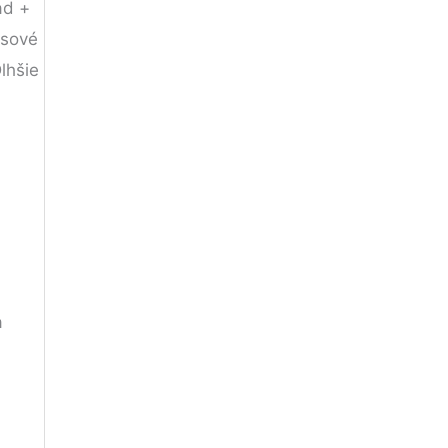
ad +
usové
lhšie
a