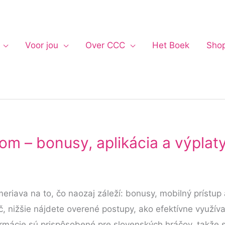
Voor jou
Over CCC
Het Boek
Sho
om – bonusy, aplikácia a výplat
eriava na to, čo naozaj záleží: bonusy, mobilný prístup 
č, nižšie nájdete overené postupy, ako efektívne využíva
rmácie sú prispôsobené pre slovenských hráčov, takže 