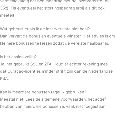
Vermenigvuldig het bonusbedrag met de inzetvereiste (bijv.
35x). Tel eventueel het stortingsbedrag erbij als dit ook
meetelt.
Wat gebeurt er als ik de inzetvereiste niet haal?
Dan vervalt de bonus en eventuele winsten. Het advies is om
kleinere bonussen te kiezen zodat de vereiste haalbaar is.
Is het casino veilig?
Ja, het gebruikt SSL en 2FA. Houd er echter rekening mee
dat Curaçao‑licenties minder strikt zijn dan de Nederlandse
KSA.
Kan ik meerdere bonussen tegelijk gebruiken?
Meestal niet. Lees de algemene voorwaarden: het actief
hebben van meerdere bonussen is vaak niet toegestaan.