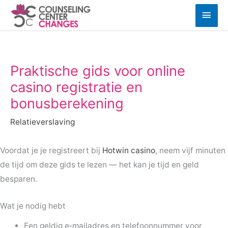
Ga
Hoof
naar
de
inhoud
Praktische gids voor online
casino registratie en
bonusberekening
Relatieverslaving
Voordat je je registreert bij
Hotwin casino
, neem vijf minuten
de tijd om deze gids te lezen — het kan je tijd en geld
besparen.
Wat je nodig hebt
Een geldig e‑mailadres en telefoonnummer voor