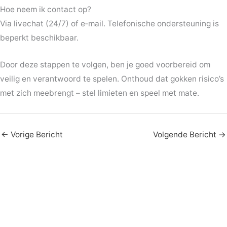
Hoe neem ik contact op?
Via livechat (24/7) of e‑mail. Telefonische ondersteuning is
beperkt beschikbaar.
Door deze stappen te volgen, ben je goed voorbereid om
veilig en verantwoord te spelen. Onthoud dat gokken risico’s
met zich meebrengt – stel limieten en speel met mate.
←
Vorige Bericht
Volgende Bericht
→