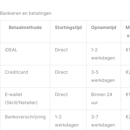
Bankieren en betalingen
Betaalmethode
Stortingstijd
Opnametijd
M
s
iDEAL
Direct
1‑2
€
werkdagen
Creditcard
Direct
3‑5
€
werkdagen
E‑wallet
Direct
Binnen 24
€
(Skrill/Neteller)
uur
Bankoverschrijving
1‑3
3‑7
€
werkdagen
werkdagen