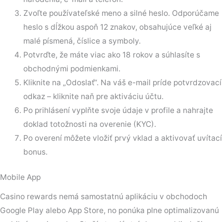
Zvoľte používateľské meno a silné heslo. Odporúčame
heslo s dĺžkou aspoň 12 znakov, obsahujúce veľké aj
malé písmená, číslice a symboly.
Potvrďte, že máte viac ako 18 rokov a súhlasíte s
obchodnými podmienkami.
Kliknite na „Odoslať“. Na váš e-mail príde potvrdzovací
odkaz – kliknite naň pre aktiváciu účtu.
Po prihlásení vyplňte svoje údaje v profile a nahrajte
doklad totožnosti na overenie (KYC).
Po overení môžete vložiť prvý vklad a aktivovať uvítací
bonus.
Mobile App
Casino rewards nemá samostatnú aplikáciu v obchodoch
Google Play alebo App Store, no ponúka plne optimalizovanú