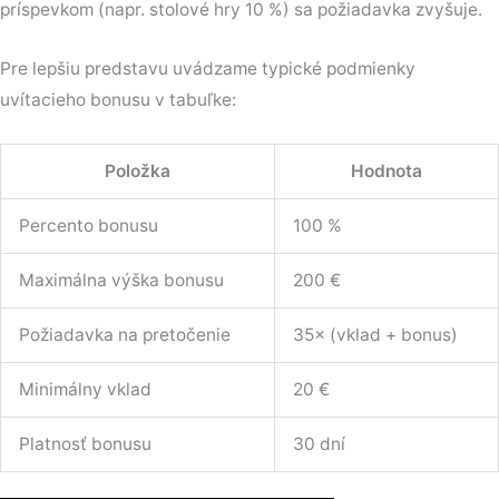
príspevkom (napr. stolové hry 10 %) sa požiadavka zvyšuje.
Pre lepšiu predstavu uvádzame typické podmienky
uvítacieho bonusu v tabuľke:
Položka
Hodnota
Percento bonusu
100 %
Maximálna výška bonusu
200 €
Požiadavka na pretočenie
35× (vklad + bonus)
Minimálny vklad
20 €
Platnosť bonusu
30 dní