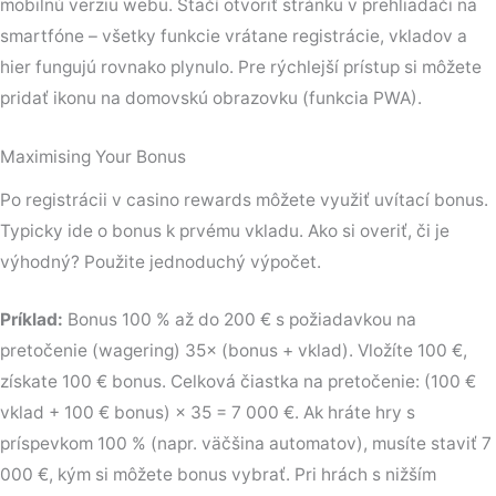
mobilnú verziu webu. Stačí otvoriť stránku v prehliadači na
smartfóne – všetky funkcie vrátane registrácie, vkladov a
hier fungujú rovnako plynulo. Pre rýchlejší prístup si môžete
pridať ikonu na domovskú obrazovku (funkcia PWA).
Maximising Your Bonus
Po registrácii v casino rewards môžete využiť uvítací bonus.
Typicky ide o bonus k prvému vkladu. Ako si overiť, či je
výhodný? Použite jednoduchý výpočet.
Príklad:
Bonus 100 % až do 200 € s požiadavkou na
pretočenie (wagering) 35× (bonus + vklad). Vložíte 100 €,
získate 100 € bonus. Celková čiastka na pretočenie: (100 €
vklad + 100 € bonus) × 35 = 7 000 €. Ak hráte hry s
príspevkom 100 % (napr. väčšina automatov), musíte staviť 7
000 €, kým si môžete bonus vybrať. Pri hrách s nižším