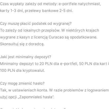
Czas wypłaty zależy od metody: e-portfele natychmiast,
karty 1-3 dni, przelewy bankowe 2-5 dni.
Czy muszę płacić podatek od wygranej?
To zależy od lokalnych przepisów. W niektórych krajach
wygrane z kasyn z licencją Curacao są opodatkowane.
Skonsultuj się z doradcą.
Jaki jest minimalny depozyt?
Minimalny depozyt to 20 PLN dla e-portfeli, 50 PLN dla kart i
100 PLN dla kryptowalut.
Czy mogę zmienić hasło?
Tak, w ustawieniach konta. W razie problemów z logowaniem
użyj opcji „Zapomniałeś hasła”.