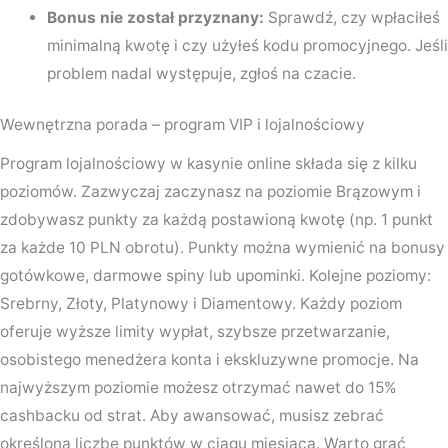
Bonus nie został przyznany:
Sprawdź, czy wpłaciłeś
minimalną kwotę i czy użyłeś kodu promocyjnego. Jeśli
problem nadal występuje, zgłoś na czacie.
Wewnętrzna porada – program VIP i lojalnościowy
Program lojalnościowy w kasynie online składa się z kilku
poziomów. Zazwyczaj zaczynasz na poziomie Brązowym i
zdobywasz punkty za każdą postawioną kwotę (np. 1 punkt
za każde 10 PLN obrotu). Punkty można wymienić na bonusy
gotówkowe, darmowe spiny lub upominki. Kolejne poziomy:
Srebrny, Złoty, Platynowy i Diamentowy. Każdy poziom
oferuje wyższe limity wypłat, szybsze przetwarzanie,
osobistego menedżera konta i ekskluzywne promocje. Na
najwyższym poziomie możesz otrzymać nawet do 15%
cashbacku od strat. Aby awansować, musisz zebrać
określoną liczbę punktów w ciągu miesiąca. Warto grać