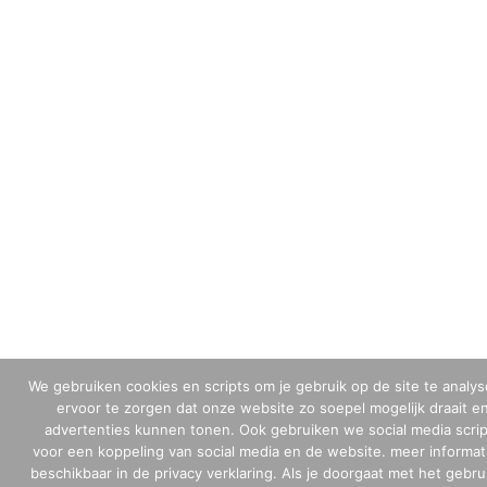
We gebruiken cookies en scripts om je gebruik op de site te analy
ervoor te zorgen dat onze website zo soepel mogelijk draait e
advertenties kunnen tonen. Ook gebruiken we social media scrip
voor een koppeling van social media en de website. meer informati
beschikbaar in de privacy verklaring. Als je doorgaat met het gebru