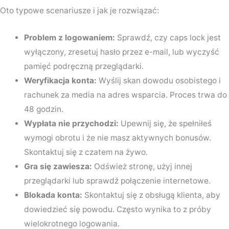
Oto typowe scenariusze i jak je rozwiązać:
Problem z logowaniem:
Sprawdź, czy caps lock jest
wyłączony, zresetuj hasło przez e-mail, lub wyczyść
pamięć podręczną przeglądarki.
Weryfikacja konta:
Wyślij skan dowodu osobistego i
rachunek za media na adres wsparcia. Proces trwa do
48 godzin.
Wypłata nie przychodzi:
Upewnij się, że spełniłeś
wymogi obrotu i że nie masz aktywnych bonusów.
Skontaktuj się z czatem na żywo.
Gra się zawiesza:
Odśwież stronę, użyj innej
przeglądarki lub sprawdź połączenie internetowe.
Blokada konta:
Skontaktuj się z obsługą klienta, aby
dowiedzieć się powodu. Często wynika to z próby
wielokrotnego logowania.