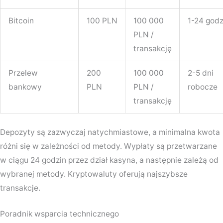
Bitcoin
100 PLN
100 000
1-24 godz
PLN /
transakcję
Przelew
200
100 000
2-5 dni
bankowy
PLN
PLN /
robocze
transakcję
Depozyty są zazwyczaj natychmiastowe, a minimalna kwota
różni się w zależności od metody. Wypłaty są przetwarzane
w ciągu 24 godzin przez dział kasyna, a następnie zależą od
wybranej metody. Kryptowaluty oferują najszybsze
transakcje.
Poradnik wsparcia technicznego