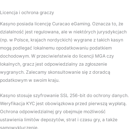
Licencja i ochrona graczy
Kasyno posiada licencję Curacao eGaming. Oznacza to, że
działalność jest regulowana, ale w niektórych jurysdykcjach
(np. w Polsce, krajach nordyckich) wygrane z takich kasyn
mogą podlegać lokalnemu opodatkowaniu podatkiem
dochodowym. W przeciwieństwie do licencji MGA czy
lokalnych, gracz jest odpowiedzialny za zgłoszenie
wygranych. Zalecamy skonsultowanie się z doradcą
podatkowym w swoim kraju.
Kasyno stosuje szyfrowanie SSL 256-bit do ochrony danych.
Weryfikacja KYC jest obowiązkowa przed pierwszą wypłatą.
Ochrona odpowiedzialnej gry obejmuje możliwość
ustawienia limitów depozytów, strat i czasu gry, a także
samowykluczenie.