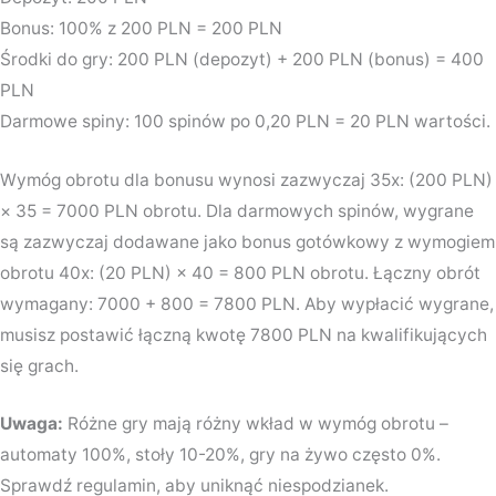
Bonus: 100% z 200 PLN = 200 PLN
Środki do gry: 200 PLN (depozyt) + 200 PLN (bonus) = 400
PLN
Darmowe spiny: 100 spinów po 0,20 PLN = 20 PLN wartości.
Wymóg obrotu dla bonusu wynosi zazwyczaj 35x: (200 PLN)
× 35 = 7000 PLN obrotu. Dla darmowych spinów, wygrane
są zazwyczaj dodawane jako bonus gotówkowy z wymogiem
obrotu 40x: (20 PLN) × 40 = 800 PLN obrotu. Łączny obrót
wymagany: 7000 + 800 = 7800 PLN. Aby wypłacić wygrane,
musisz postawić łączną kwotę 7800 PLN na kwalifikujących
się grach.
Uwaga:
Różne gry mają różny wkład w wymóg obrotu –
automaty 100%, stoły 10-20%, gry na żywo często 0%.
Sprawdź regulamin, aby uniknąć niespodzianek.