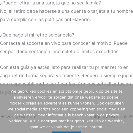
¿Puedo retirar a una tarjeta que no sea la mía?
No, el retiro debe hacerse a una cuenta o tarjeta a tu nombre
para cumplir con las políticas anti-lavado.
¿Qué hago si mi retiro se cancela?
Contacta al soporte en vivo para conocer el motivo. Puede
ser por documentación incompleta o límites excedidos.
Con esta guía ya estás listo para realizar tu primer retiro en
Jugabet de forma segura y eficiente. Recuerda siempre jugar
con responsabilidad y verificar los términos actualizados en
We gebruiken cookies en scripts om je gebruik op de site te
la plataforma.
analyseren ervoor te zorgen dat onze website zo soepel
mogelijk draait en advertenties kunnen tonen. Ook gebruiken
we social media scripts voor een koppeling van social media en
de website. meer informatie is beschikbaar in de privacy
←
Vorige Bericht
Volgende Bericht
→
verklaring. Als je doorgaat met het gebruiken van de website,
gaan we er vanuit dat je ermee instemt.