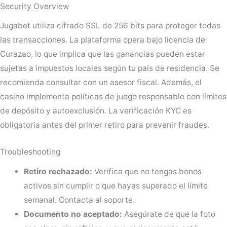
Security Overview
Jugabet utiliza cifrado SSL de 256 bits para proteger todas
las transacciones. La plataforma opera bajo licencia de
Curazao, lo que implica que las ganancias pueden estar
sujetas a impuestos locales según tu país de residencia. Se
recomienda consultar con un asesor fiscal. Además, el
casino implementa políticas de juego responsable con límites
de depósito y autoexclusión. La verificación KYC es
obligatoria antes del primer retiro para prevenir fraudes.
Troubleshooting
Retiro rechazado:
Verifica que no tengas bonos
activos sin cumplir o que hayas superado el límite
semanal. Contacta al soporte.
Documento no aceptado:
Asegúrate de que la foto