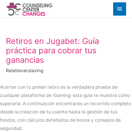
Ga
Hoof
naar
de
inhoud
Retiros en Jugabet: Guía
práctica para cobrar tus
ganancias
Relatieverslaving
Acertar con tu primer retiro es la verdadera prueba de
cualquier plataforma de iGaming: esta guía te muestra cómo
superarla. A continuación encontrarás un recorrido completo
desde la creación de tu cuenta hasta la gestión de tus
fondos, con cálculos detallados de bonos y consejos de
seguridad.