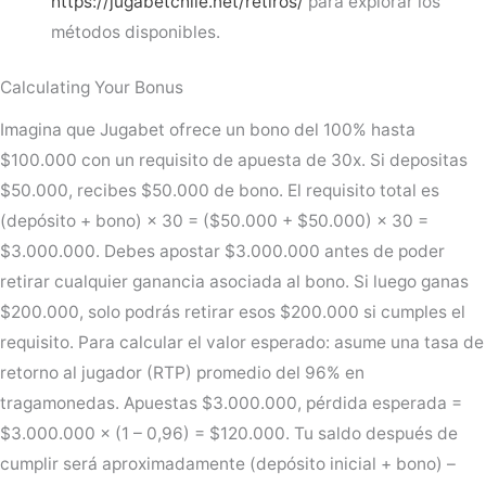
https://jugabetchile.net/retiros/
para explorar los
métodos disponibles.
Calculating Your Bonus
Imagina que Jugabet ofrece un bono del 100% hasta
$100.000 con un requisito de apuesta de 30x. Si depositas
$50.000, recibes $50.000 de bono. El requisito total es
(depósito + bono) × 30 = ($50.000 + $50.000) × 30 =
$3.000.000. Debes apostar $3.000.000 antes de poder
retirar cualquier ganancia asociada al bono. Si luego ganas
$200.000, solo podrás retirar esos $200.000 si cumples el
requisito. Para calcular el valor esperado: asume una tasa de
retorno al jugador (RTP) promedio del 96% en
tragamonedas. Apuestas $3.000.000, pérdida esperada =
$3.000.000 × (1 – 0,96) = $120.000. Tu saldo después de
cumplir será aproximadamente (depósito inicial + bono) –