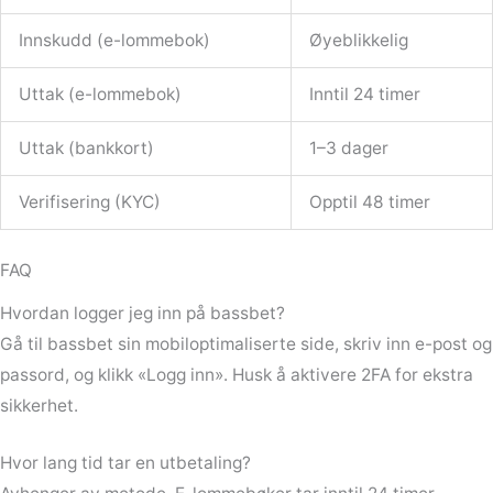
Innskudd (e-lommebok)
Øyeblikkelig
Uttak (e-lommebok)
Inntil 24 timer
Uttak (bankkort)
1–3 dager
Verifisering (KYC)
Opptil 48 timer
FAQ
Hvordan logger jeg inn på bassbet?
Gå til bassbet sin mobiloptimaliserte side, skriv inn e-post og
passord, og klikk «Logg inn». Husk å aktivere 2FA for ekstra
sikkerhet.
Hvor lang tid tar en utbetaling?