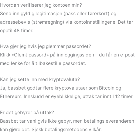
Hvordan verifiserer jeg kontoen min?
Send inn gyldig legitimasjon (pass eller førerkort) og
adressebevis (strømregning) via kontoinnstillingene. Det tar
opptil 48 timer.
Hva gjør jeg hvis jeg glemmer passordet?
Klikk «Glemt passord» på innloggingssiden – du får en e-post
med lenke for å tilbakestille passordet.
Kan jeg sette inn med kryptovaluta?
Ja, bassbet godtar flere kryptovalutaer som Bitcoin og
Ethereum. Innskudd er øyeblikkelige, uttak tar inntil 12 timer.
Er det gebyrer på uttak?
Bassbet tar vanligvis ikke gebyr, men betalingsleverandøren
kan gjøre det. Sjekk betalingsmetodens vilkår.