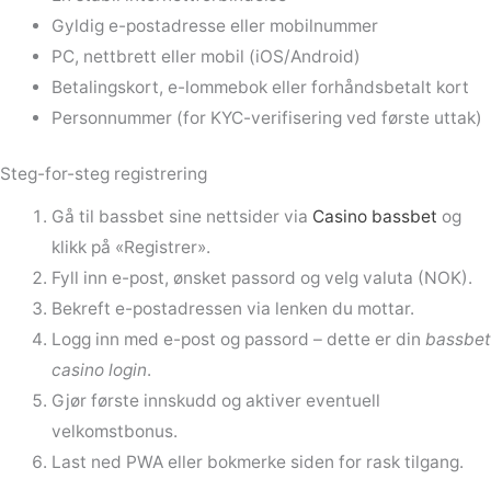
Gyldig e-postadresse eller mobilnummer
PC, nettbrett eller mobil (iOS/Android)
Betalingskort, e-lommebok eller forhåndsbetalt kort
Personnummer (for KYC-verifisering ved første uttak)
Steg-for-steg registrering
Gå til bassbet sine nettsider via
Casino bassbet
og
klikk på «Registrer».
Fyll inn e-post, ønsket passord og velg valuta (NOK).
Bekreft e-postadressen via lenken du mottar.
Logg inn med e-post og passord – dette er din
bassbet
casino login
.
Gjør første innskudd og aktiver eventuell
velkomstbonus.
Last ned PWA eller bokmerke siden for rask tilgang.