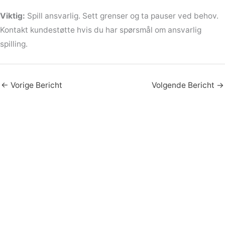
Viktig:
Spill ansvarlig. Sett grenser og ta pauser ved behov.
Kontakt kundestøtte hvis du har spørsmål om ansvarlig
spilling.
←
Vorige Bericht
Volgende Bericht
→