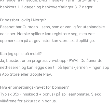
Avhenger av metode. E-lommebøker tar inntil 24 timer,
bankkort 1–3 dager, og bankoverføringer 3–7 dager.
Er bassbet lovlig i Norge?
Bassbet har Curacao-lisens, som er vanlig for utenlandske
casinoer. Norske spillere kan registrere seg, men vær
oppmerksom på at gevinster kan være skattepliktige.
Kan jeg spille på mobil?
Ja, bassbet er en progressiv webapp (PWA). Du åpner den i
nettleseren og kan legge den til på hjemskjermen – ingen app
i App Store eller Google Play.
Hva er omsetningskravet for bonuser?
Typisk 35x (innskudd + bonus) på spilleautomater. Sjekk
vilkårene for akkurat din bonus.