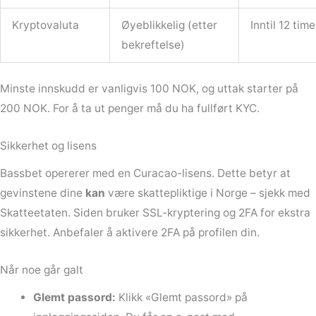
Kryptovaluta
Øyeblikkelig (etter
Inntil 12 time
bekreftelse)
Minste innskudd er vanligvis 100 NOK, og uttak starter på
200 NOK. For å ta ut penger må du ha fullført KYC.
Sikkerhet og lisens
Bassbet opererer med en Curacao-lisens. Dette betyr at
gevinstene dine
kan
være skattepliktige i Norge – sjekk med
Skatteetaten. Siden bruker SSL-kryptering og 2FA for ekstra
sikkerhet. Anbefaler å aktivere 2FA på profilen din.
Når noe går galt
Glemt passord:
Klikk «Glemt passord» på