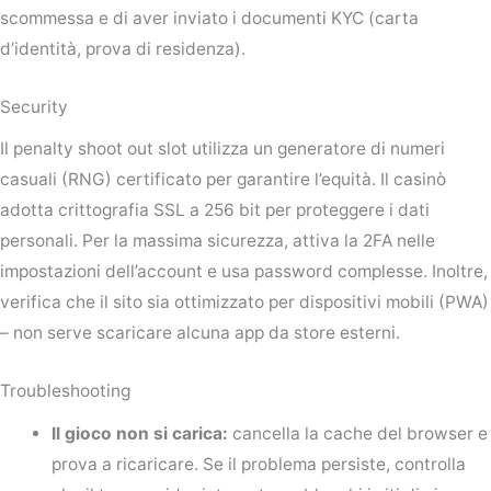
scommessa e di aver inviato i documenti KYC (carta
d’identità, prova di residenza).
Security
Il penalty shoot out slot utilizza un generatore di numeri
casuali (RNG) certificato per garantire l’equità. Il casinò
adotta crittografia SSL a 256 bit per proteggere i dati
personali. Per la massima sicurezza, attiva la 2FA nelle
impostazioni dell’account e usa password complesse. Inoltre,
verifica che il sito sia ottimizzato per dispositivi mobili (PWA)
– non serve scaricare alcuna app da store esterni.
Troubleshooting
Il gioco non si carica:
cancella la cache del browser e
prova a ricaricare. Se il problema persiste, controlla