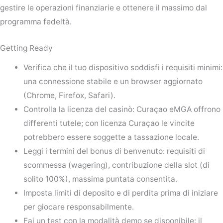
gestire le operazioni finanziarie e ottenere il massimo dal
programma fedeltà.
Getting Ready
Verifica che il tuo dispositivo soddisfi i requisiti minimi:
una connessione stabile e un browser aggiornato
(Chrome, Firefox, Safari).
Controlla la licenza del casinò: Curaçao eMGA offrono
differenti tutele; con licenza Curaçao le vincite
potrebbero essere soggette a tassazione locale.
Leggi i termini del bonus di benvenuto: requisiti di
scommessa (wagering), contribuzione della slot (di
solito 100%), massima puntata consentita.
Imposta limiti di deposito e di perdita prima di iniziare
per giocare responsabilmente.
Fai un test con la modalità demo se disponibile: il