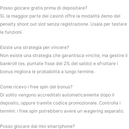
Posso giocare gratis prima di depositare?
Sì, la maggior parte dei casinò offre la modalità demo del
penalty shoot out slot senza registrazione. Usala per testare
le funzioni.
Esiste una strategia per vincere?
Non esiste una strategia che garantisca vincite, ma gestire il
bankroll (es. puntate fisse del 2% del saldo) e sfruttare i
bonus migliora le probabilità a lungo termine.
Come ricevo i free spin del bonus?
Di solito vengono accreditati automaticamente dopo il
deposito, oppure tramite codice promozionale. Controlla i
termini: i free spin potrebbero avere un wagering separato.
Posso giocare dal mio smartphone?