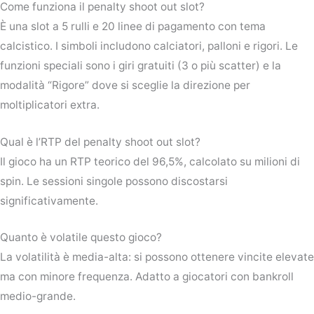
Come funziona il penalty shoot out slot?
È una slot a 5 rulli e 20 linee di pagamento con tema
calcistico. I simboli includono calciatori, palloni e rigori. Le
funzioni speciali sono i giri gratuiti (3 o più scatter) e la
modalità “Rigore” dove si sceglie la direzione per
moltiplicatori extra.
Qual è l’RTP del penalty shoot out slot?
Il gioco ha un RTP teorico del 96,5%, calcolato su milioni di
spin. Le sessioni singole possono discostarsi
significativamente.
Quanto è volatile questo gioco?
La volatilità è media-alta: si possono ottenere vincite elevate
ma con minore frequenza. Adatto a giocatori con bankroll
medio-grande.