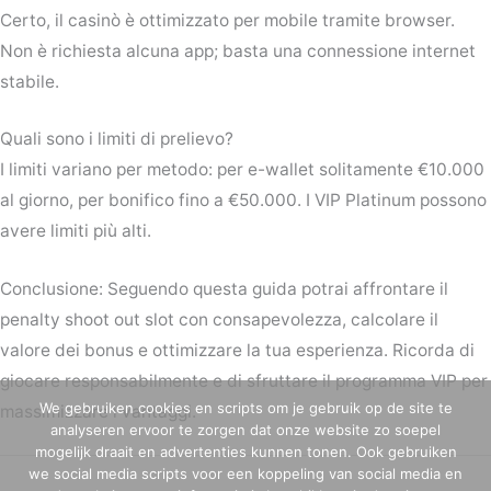
Certo, il casinò è ottimizzato per mobile tramite browser.
Non è richiesta alcuna app; basta una connessione internet
stabile.
Quali sono i limiti di prelievo?
I limiti variano per metodo: per e-wallet solitamente €10.000
al giorno, per bonifico fino a €50.000. I VIP Platinum possono
avere limiti più alti.
Conclusione: Seguendo questa guida potrai affrontare il
penalty shoot out slot con consapevolezza, calcolare il
valore dei bonus e ottimizzare la tua esperienza. Ricorda di
giocare responsabilmente e di sfruttare il programma VIP per
We gebruiken cookies en scripts om je gebruik op de site te
massimizzare i vantaggi.
analyseren ervoor te zorgen dat onze website zo soepel
mogelijk draait en advertenties kunnen tonen. Ook gebruiken
we social media scripts voor een koppeling van social media en