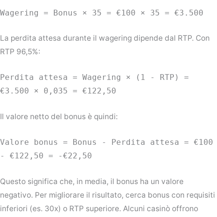
Wagering = Bonus × 35 = €100 × 35 = €3.500
La perdita attesa durante il wagering dipende dal RTP. Con
RTP 96,5%:
Perdita attesa = Wagering × (1 - RTP) =
€3.500 × 0,035 = €122,50
Il valore netto del bonus è quindi:
Valore bonus = Bonus - Perdita attesa = €100
- €122,50 = -€22,50
Questo significa che, in media, il bonus ha un valore
negativo. Per migliorare il risultato, cerca bonus con requisiti
inferiori (es. 30x) o RTP superiore. Alcuni casinò offrono