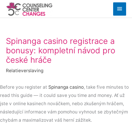
Ga
Hoof
naar
de
inhoud
Spinanga casino registrace a
bonusy: kompletní návod pro
české hráče
Relatieverslaving
Before you register at
Spinanga casino
, take five minutes to
read this guide — it could save you time and money. Ať už
jste v online kasinech nováčkem, nebo zkušeným hráčem,
následující informace vám pomohou vyhnout se zbytečným
chybám a maximalizovat váš herní zážitek.