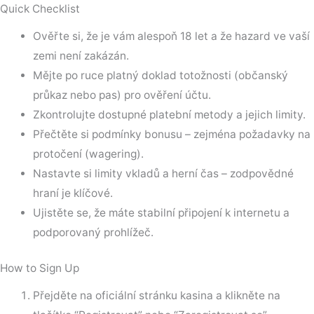
Quick Checklist
Ověřte si, že je vám alespoň 18 let a že hazard ve vaší
zemi není zakázán.
Mějte po ruce platný doklad totožnosti (občanský
průkaz nebo pas) pro ověření účtu.
Zkontrolujte dostupné platební metody a jejich limity.
Přečtěte si podmínky bonusu – zejména požadavky na
protočení (wagering).
Nastavte si limity vkladů a herní čas – zodpovědné
hraní je klíčové.
Ujistěte se, že máte stabilní připojení k internetu a
podporovaný prohlížeč.
How to Sign Up
Přejděte na oficiální stránku kasina a klikněte na