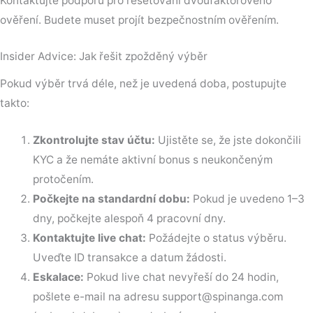
Kontaktujte podporu pro resetování dvoufaktorového
ověření. Budete muset projít bezpečnostním ověřením.
Insider Advice: Jak řešit zpožděný výběr
Pokud výběr trvá déle, než je uvedená doba, postupujte
takto:
Zkontrolujte stav účtu:
Ujistěte se, že jste dokončili
KYC a že nemáte aktivní bonus s neukončeným
protočením.
Počkejte na standardní dobu:
Pokud je uvedeno 1–3
dny, počkejte alespoň 4 pracovní dny.
Kontaktujte live chat:
Požádejte o status výběru.
Uveďte ID transakce a datum žádosti.
Eskalace:
Pokud live chat nevyřeší do 24 hodin,
pošlete e-mail na adresu support@spinanga.com