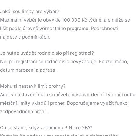
Jaké jsou limity pro výběr?
Maximální výběr je obvykle 100 000 Kč týdně, ale může se
lišit podle úrovně věrnostního programu. Podrobnosti
najdete v podmínkách.
Je nutné uvádět rodné číslo při registraci?
Ne, při registraci se rodné číslo nevyžaduje. Pouze jméno,
datum narození a adresa.
Mohu si nastavit limit prohry?
Ano, v nastavení účtu si můžete nastavit denní, týdenní nebo
měsíční limity vkladů i proher. Doporučujeme využít funkci
zodpovědného hraní.
Co se stane, když zapomenu PIN pro 2FA?