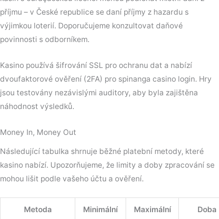
příjmu – v České republice se daní příjmy z hazardu s
výjimkou loterií. Doporučujeme konzultovat daňové
povinnosti s odborníkem.
Kasino používá šifrování SSL pro ochranu dat a nabízí
dvoufaktorové ověření (2FA) pro spinanga casino login. Hry
jsou testovány nezávislými auditory, aby byla zajištěna
náhodnost výsledků.
Money In, Money Out
Následující tabulka shrnuje běžné platební metody, které
kasino nabízí. Upozorňujeme, že limity a doby zpracování se
mohou lišit podle vašeho účtu a ověření.
Metoda
Minimální
Maximální
Doba