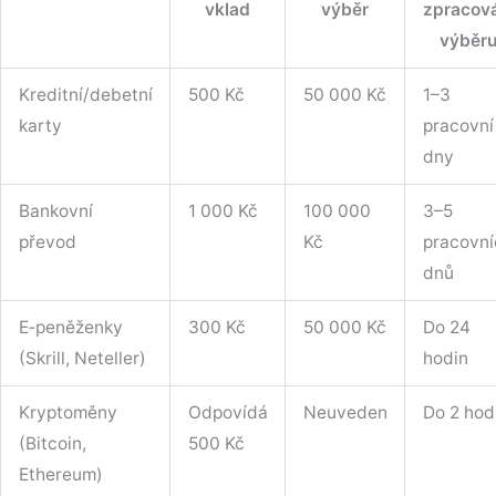
vklad
výběr
zpracová
výběr
Kreditní/debetní
500 Kč
50 000 Kč
1–3
karty
pracovní
dny
Bankovní
1 000 Kč
100 000
3–5
převod
Kč
pracovní
dnů
E‑peněženky
300 Kč
50 000 Kč
Do 24
(Skrill, Neteller)
hodin
Kryptoměny
Odpovídá
Neuveden
Do 2 hod
(Bitcoin,
500 Kč
Ethereum)